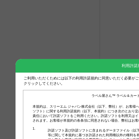
利用許諾
ご利用いただくためには以下の利用許諾規約に同意いただく必要がご
クリックしてください。
ラベル屋さん™ ラベル＆カー
本規約は、スリーエム ジャパン株式会社（以下、弊社）が、お客様
ソフト）に関する利用許諾規約（以下、本規約）につき次のとおり定
責任において許諾ソフトをご利用ください。許諾ソフトを利用又はイ
されます。お客様が本規約の各条項に同意されない場合、弊社はお客
許諾ソフト及び許諾ソフトに含まれるデータファイル（以
等に関して本規約に基づき許諾された利用権以外の権利を