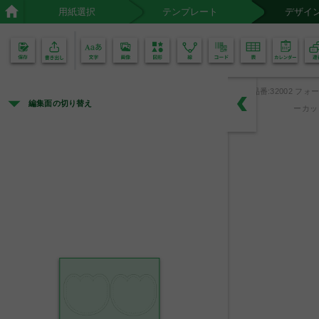
用紙選択
テンプレート
デザイ
02
01
品番:32002 フォー
編集面の切り替え
ーカッ