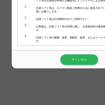
フト等をお客様が利用する機器等にインストールし又は利
許諾ソフト等は、エーワン製品ご利用のために提供されて
固くお断りします。
許諾ソフト等は日本国内のみでご利用下さい。
お客様は、許諾ソフト等の利用に際し、日本国内外の著作
す。
許諾ソフト等の複製、改変、再配布、販売、またはリバー
す。
ラベル屋さん™ソフトウェアのホームページ（
https://www.
用しないで下さい。記載されている動作環境以外では許諾
キャンセル
弊社が取得・保有するお客様の個人情報の利用等につきま
について」（URL:
https://www.3mcompany.jp/3M/ja_JP/comp
弊社では弊社の商品・サービスの開発及び改善のために、
よる許諾ソフト等の起動、用紙・テンプレート、印刷枚数
履歴情報）を収集しています。履歴情報にはお客様個人を
定され得る情報として利用することはありません。履歴情
改善のためにのみ使用されます。それ以外の目的で使用さ
弊社は、以下の事項を保証いたしかねます。
①許諾ソフト等が正常にインストールまたは使用できるこ
②許諾ソフト等がエラー・バグ等の不具合がないこと
③許諾ソフト等が特定の要求を満たすこと、許諾ソフト等