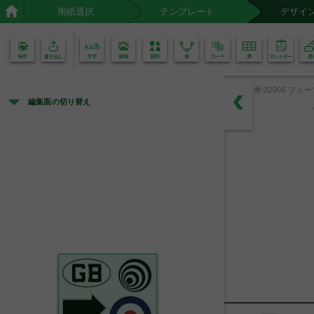
用紙選択
テンプレート
デザイ
02
01
品番:32006 フォー
編集面の切り替え