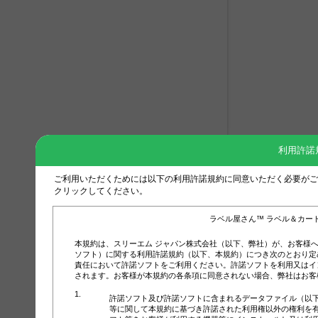
利用許諾
ご利用いただくためには以下の利用許諾規約に同意いただく必要がご
クリックしてください。
ラベル屋さん™ ラベル＆カー
本規約は、スリーエム ジャパン株式会社（以下、弊社）が、お客様
ソフト）に関する利用許諾規約（以下、本規約）につき次のとおり定
責任において許諾ソフトをご利用ください。許諾ソフトを利用又はイ
されます。お客様が本規約の各条項に同意されない場合、弊社はお客
許諾ソフト及び許諾ソフトに含まれるデータファイル（以
等に関して本規約に基づき許諾された利用権以外の権利を