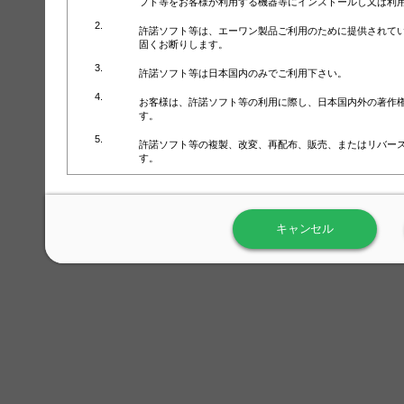
フト等をお客様が利用する機器等にインストールし又は利
許諾ソフト等は、エーワン製品ご利用のために提供されて
固くお断りします。
許諾ソフト等は日本国内のみでご利用下さい。
お客様は、許諾ソフト等の利用に際し、日本国内外の著作
す。
許諾ソフト等の複製、改変、再配布、販売、またはリバー
す。
ラベル屋さん™ソフトウェアのホームページ（
https://www.
用しないで下さい。記載されている動作環境以外では許諾
キャンセル
弊社が取得・保有するお客様の個人情報の利用等につきま
について」（URL:
https://www.3mcompany.jp/3M/ja_JP/comp
弊社では弊社の商品・サービスの開発及び改善のために、
よる許諾ソフト等の起動、用紙・テンプレート、印刷枚数
履歴情報）を収集しています。履歴情報にはお客様個人を
定され得る情報として利用することはありません。履歴情
改善のためにのみ使用されます。それ以外の目的で使用さ
弊社は、以下の事項を保証いたしかねます。
①許諾ソフト等が正常にインストールまたは使用できるこ
②許諾ソフト等がエラー・バグ等の不具合がないこと
③許諾ソフト等が特定の要求を満たすこと、許諾ソフト等