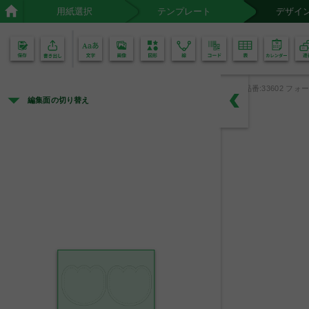
用紙選択
テンプレート
デザイ
02
01
品番:33602 フォー
編集面の切り替え