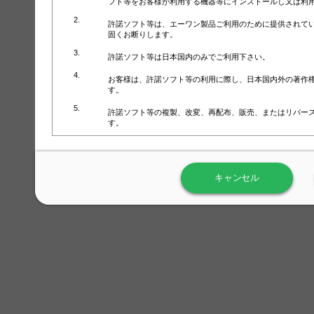
フト等をお客様が利用する機器等にインストールし又は利
許諾ソフト等は、エーワン製品ご利用のために提供されて
固くお断りします。
許諾ソフト等は日本国内のみでご利用下さい。
お客様は、許諾ソフト等の利用に際し、日本国内外の著作
す。
許諾ソフト等の複製、改変、再配布、販売、またはリバー
す。
ラベル屋さん™ソフトウェアのホームページ（
https://www.
用しないで下さい。記載されている動作環境以外では許諾
キャンセル
弊社が取得・保有するお客様の個人情報の利用等につきま
について」（URL:
https://www.3mcompany.jp/3M/ja_JP/comp
弊社では弊社の商品・サービスの開発及び改善のために、
よる許諾ソフト等の起動、用紙・テンプレート、印刷枚数
履歴情報）を収集しています。履歴情報にはお客様個人を
定され得る情報として利用することはありません。履歴情
改善のためにのみ使用されます。それ以外の目的で使用さ
弊社は、以下の事項を保証いたしかねます。
①許諾ソフト等が正常にインストールまたは使用できるこ
②許諾ソフト等がエラー・バグ等の不具合がないこと
③許諾ソフト等が特定の要求を満たすこと、許諾ソフト等