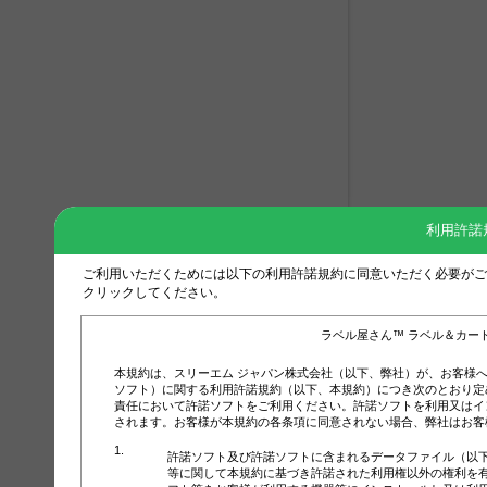
利用許諾
ご利用いただくためには以下の利用許諾規約に同意いただく必要がご
クリックしてください。
ラベル屋さん™ ラベル＆カー
本規約は、スリーエム ジャパン株式会社（以下、弊社）が、お客様
ソフト）に関する利用許諾規約（以下、本規約）につき次のとおり定
責任において許諾ソフトをご利用ください。許諾ソフトを利用又はイ
されます。お客様が本規約の各条項に同意されない場合、弊社はお客
許諾ソフト及び許諾ソフトに含まれるデータファイル（以
等に関して本規約に基づき許諾された利用権以外の権利を