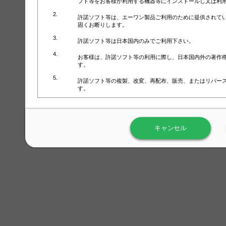
フト等をお客様が利用する機器等にインストールし又は利
許諾ソフト等は、エーワン製品ご利用のために提供されて
固くお断りします。
許諾ソフト等は日本国内のみでご利用下さい。
お客様は、許諾ソフト等の利用に際し、日本国内外の著作
す。
許諾ソフト等の複製、改変、再配布、販売、またはリバー
す。
ラベル屋さん™ソフトウェアのホームページ（
https://www.
用しないで下さい。記載されている動作環境以外では許諾
キャンセル
弊社が取得・保有するお客様の個人情報の利用等につきま
について」（URL:
https://www.3mcompany.jp/3M/ja_JP/comp
弊社では弊社の商品・サービスの開発及び改善のために、
よる許諾ソフト等の起動、用紙・テンプレート、印刷枚数
履歴情報）を収集しています。履歴情報にはお客様個人を
定され得る情報として利用することはありません。履歴情
改善のためにのみ使用されます。それ以外の目的で使用さ
弊社は、以下の事項を保証いたしかねます。
①許諾ソフト等が正常にインストールまたは使用できるこ
②許諾ソフト等がエラー・バグ等の不具合がないこと
③許諾ソフト等が特定の要求を満たすこと、許諾ソフト等