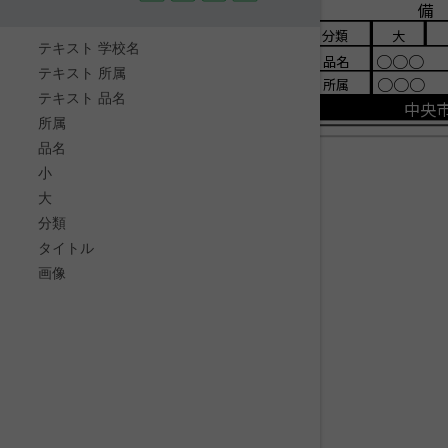
備
分類
大
テキスト 学校名
○○○
品名
テキスト 所属
○○○
所属
テキスト 品名
中央
所属
品名
小
大
分類
タイトル
画像