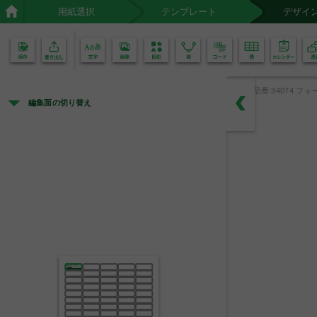
用紙選択
テンプレート
デザイ
02
01
品番:34074 フォ
編集面の切り替え
備  品
分類
大
小
品名
○○○
所属
○○○
中央市立高等学校