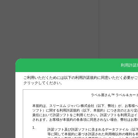
利用許諾
ご利用いただくためには以下の利用許諾規約に同意いただく必要がご
クリックしてください。
ラベル屋さん™ ラベル＆カー
本規約は、スリーエム ジャパン株式会社（以下、弊社）が、お客様
ソフト）に関する利用許諾規約（以下、本規約）につき次のとおり定
責任において許諾ソフトをご利用ください。許諾ソフトを利用又はイ
されます。お客様が本規約の各条項に同意されない場合、弊社はお客
許諾ソフト及び許諾ソフトに含まれるデータファイル（以
等に関して本規約に基づき許諾された利用権以外の権利を