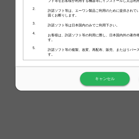
フト等をお客様が利用する機器等にインストールし又は利
許諾ソフト等は、エーワン製品ご利用のために提供されて
固くお断りします。
許諾ソフト等は日本国内のみでご利用下さい。
お客様は、許諾ソフト等の利用に際し、日本国内外の著作
す。
許諾ソフト等の複製、改変、再配布、販売、またはリバー
す。
ラベル屋さん™ソフトウェアのホームページ（
https://www.
用しないで下さい。記載されている動作環境以外では許諾
キャンセル
弊社が取得・保有するお客様の個人情報の利用等につきま
について」（URL:
https://www.3mcompany.jp/3M/ja_JP/comp
弊社では弊社の商品・サービスの開発及び改善のために、
よる許諾ソフト等の起動、用紙・テンプレート、印刷枚数
履歴情報）を収集しています。履歴情報にはお客様個人を
定され得る情報として利用することはありません。履歴情
改善のためにのみ使用されます。それ以外の目的で使用さ
弊社は、以下の事項を保証いたしかねます。
①許諾ソフト等が正常にインストールまたは使用できるこ
②許諾ソフト等がエラー・バグ等の不具合がないこと
③許諾ソフト等が特定の要求を満たすこと、許諾ソフト等