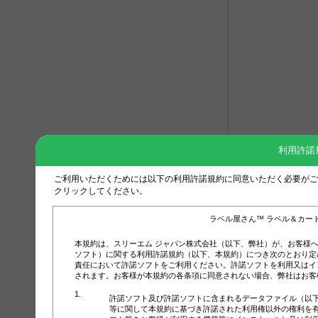
利用許諾
ご利用いただくためには以下の利用許諾規約に同意いただく必要がご
クリックしてください。
ラベル屋さん™ ラベル＆カー
本規約は、スリーエム ジャパン株式会社（以下、弊社）が、お客様
ソフト）に関する利用許諾規約（以下、本規約）につき次のとおり定
責任において許諾ソフトをご利用ください。許諾ソフトを利用又はイ
されます。お客様が本規約の各条項に同意されない場合、弊社はお客
許諾ソフト及び許諾ソフトに含まれるデータファイル（以
等に関して本規約に基づき許諾された利用権以外の権利を