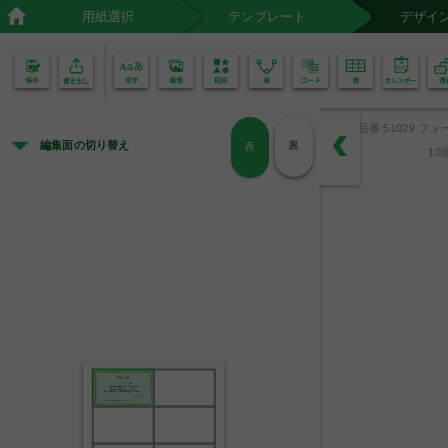
用紙選択
テンプレート
デザイ
02
01
品番:51029 フォ
編集面の切り替え
裏
表
10
様
この度はお越しいただきまして
誠にありがとうございます。
どうぞごゆっくりとお過ごしください。
Hotel Name
manager Name