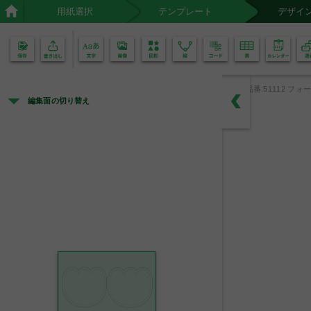
用紙選択
テンプレート
デザイ
02
01
品番:51112 フォー
編集面の切り替え