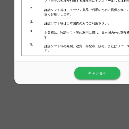
フト等をお客様が利用する機器等にインストールし又は利
許諾ソフト等は、エーワン製品ご利用のために提供されて
固くお断りします。
許諾ソフト等は日本国内のみでご利用下さい。
お客様は、許諾ソフト等の利用に際し、日本国内外の著作
す。
許諾ソフト等の複製、改変、再配布、販売、またはリバー
す。
ラベル屋さん™ソフトウェアのホームページ（
https://www.
用しないで下さい。記載されている動作環境以外では許諾
キャンセル
弊社が取得・保有するお客様の個人情報の利用等につきま
について」（URL:
https://www.3mcompany.jp/3M/ja_JP/comp
弊社では弊社の商品・サービスの開発及び改善のために、
よる許諾ソフト等の起動、用紙・テンプレート、印刷枚数
履歴情報）を収集しています。履歴情報にはお客様個人を
定され得る情報として利用することはありません。履歴情
改善のためにのみ使用されます。それ以外の目的で使用さ
弊社は、以下の事項を保証いたしかねます。
①許諾ソフト等が正常にインストールまたは使用できるこ
②許諾ソフト等がエラー・バグ等の不具合がないこと
③許諾ソフト等が特定の要求を満たすこと、許諾ソフト等