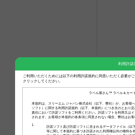
利用許諾
ご利用いただくためには以下の利用許諾規約に同意いただく必要がご
クリックしてください。
ラベル屋さん™ ラベル＆カー
本規約は、スリーエム ジャパン株式会社（以下、弊社）が、お客様
ソフト）に関する利用許諾規約（以下、本規約）につき次のとおり定
責任において許諾ソフトをご利用ください。許諾ソフトを利用又はイ
されます。お客様が本規約の各条項に同意されない場合、弊社はお客
許諾ソフト及び許諾ソフトに含まれるデータファイル（以
等に関して本規約に基づき許諾された利用権以外の権利を