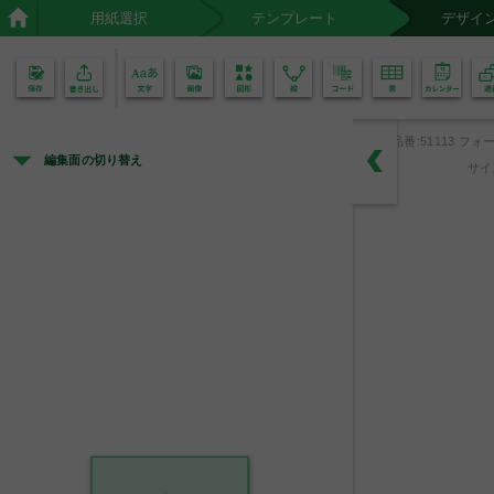
用紙選択
テンプレート
デザイ
02
01
品番:51113 フォ
編集面の切り替え
サイ