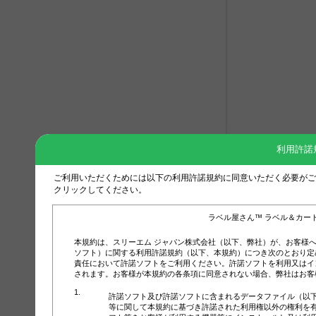
利用許諾
ご利用いただくためには以下の利用許諾規約に同意いただく必要がご
クリックしてください。
ラベル屋さん™ ラベル＆カー
本規約は、スリーエム ジャパン株式会社（以下、弊社）が、お客様
ソフト）に関する利用許諾規約（以下、本規約）につき次のとおり定
責任において許諾ソフトをご利用ください。許諾ソフトを利用又はイ
されます。お客様が本規約の各条項に同意されない場合、弊社はお客
許諾ソフト及び許諾ソフトに含まれるデータファイル（以
等に関して本規約に基づき許諾された利用権以外の権利を