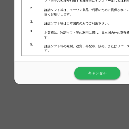
フト等をお客様が利用する機器等にインストールし又は利
許諾ソフト等は、エーワン製品ご利用のために提供されて
固くお断りします。
許諾ソフト等は日本国内のみでご利用下さい。
お客様は、許諾ソフト等の利用に際し、日本国内外の著作
す。
許諾ソフト等の複製、改変、再配布、販売、またはリバー
す。
ラベル屋さん™ソフトウェアのホームページ（
https://www.
用しないで下さい。記載されている動作環境以外では許諾
キャンセル
弊社が取得・保有するお客様の個人情報の利用等につきま
について」（URL:
https://www.3mcompany.jp/3M/ja_JP/comp
弊社では弊社の商品・サービスの開発及び改善のために、
よる許諾ソフト等の起動、用紙・テンプレート、印刷枚数
履歴情報）を収集しています。履歴情報にはお客様個人を
定され得る情報として利用することはありません。履歴情
改善のためにのみ使用されます。それ以外の目的で使用さ
弊社は、以下の事項を保証いたしかねます。
①許諾ソフト等が正常にインストールまたは使用できるこ
②許諾ソフト等がエラー・バグ等の不具合がないこと
③許諾ソフト等が特定の要求を満たすこと、許諾ソフト等