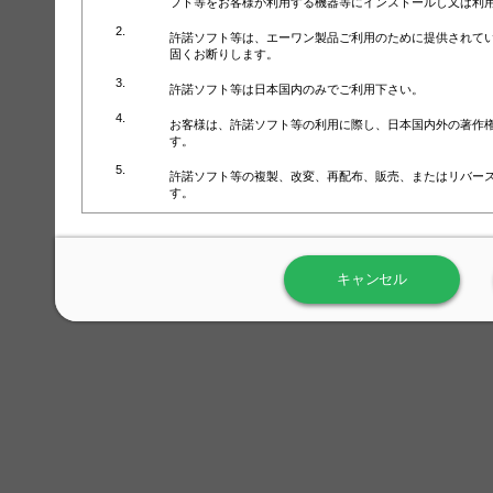
フト等をお客様が利用する機器等にインストールし又は利
許諾ソフト等は、エーワン製品ご利用のために提供されて
固くお断りします。
許諾ソフト等は日本国内のみでご利用下さい。
お客様は、許諾ソフト等の利用に際し、日本国内外の著作
す。
許諾ソフト等の複製、改変、再配布、販売、またはリバー
す。
ラベル屋さん™ソフトウェアのホームページ（
https://www.
用しないで下さい。記載されている動作環境以外では許諾
キャンセル
弊社が取得・保有するお客様の個人情報の利用等につきま
について」（URL:
https://www.3mcompany.jp/3M/ja_JP/comp
弊社では弊社の商品・サービスの開発及び改善のために、
よる許諾ソフト等の起動、用紙・テンプレート、印刷枚数
履歴情報）を収集しています。履歴情報にはお客様個人を
定され得る情報として利用することはありません。履歴情
改善のためにのみ使用されます。それ以外の目的で使用さ
弊社は、以下の事項を保証いたしかねます。
①許諾ソフト等が正常にインストールまたは使用できるこ
②許諾ソフト等がエラー・バグ等の不具合がないこと
③許諾ソフト等が特定の要求を満たすこと、許諾ソフト等