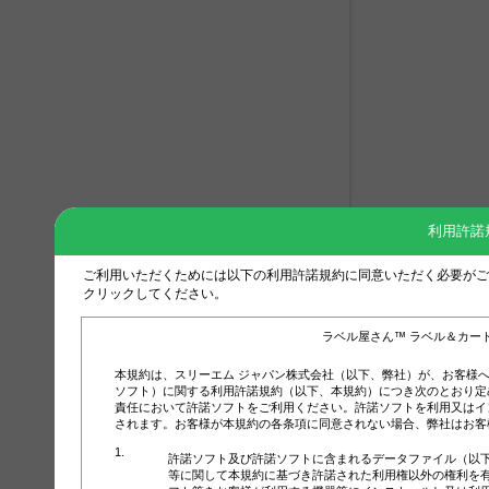
利用許諾
ご利用いただくためには以下の利用許諾規約に同意いただく必要がご
クリックしてください。
ラベル屋さん™ ラベル＆カー
本規約は、スリーエム ジャパン株式会社（以下、弊社）が、お客様
ソフト）に関する利用許諾規約（以下、本規約）につき次のとおり定
責任において許諾ソフトをご利用ください。許諾ソフトを利用又はイ
されます。お客様が本規約の各条項に同意されない場合、弊社はお客
許諾ソフト及び許諾ソフトに含まれるデータファイル（以
等に関して本規約に基づき許諾された利用権以外の権利を