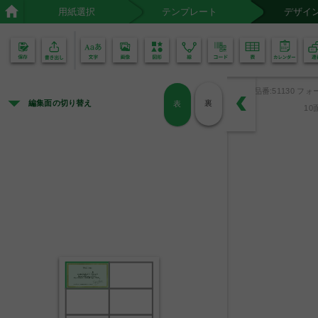
用紙選択
テンプレート
デザイ
02
01
品番:51130 フォ
編集面の切り替え
裏
表
10
様
この度はお越しいただきまして
誠にありがとうございます。
どうぞごゆっくりとお過ごしください。
Hotel Name
manager Name