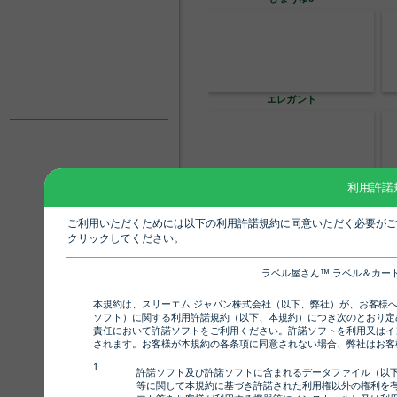
エレガント
利用許諾
コンソメ01
ご利用いただくためには以下の利用許諾規約に同意いただく必要がご
クリックしてください。
ラベル屋さん™ ラベル＆カー
コンソメ4
本規約は、スリーエム ジャパン株式会社（以下、弊社）が、お客様
ソフト）に関する利用許諾規約（以下、本規約）につき次のとおり定
責任において許諾ソフトをご利用ください。許諾ソフトを利用又はイ
されます。お客様が本規約の各条項に同意されない場合、弊社はお客
許諾ソフト及び許諾ソフトに含まれるデータファイル（以
等に関して本規約に基づき許諾された利用権以外の権利を