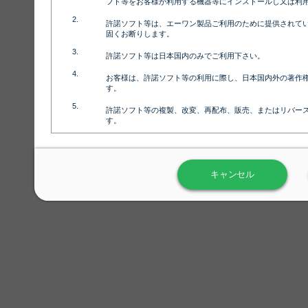
フト等をお客様が利用する機器等にインストールし又は利
コーヒー1
許諾ソフト等は、エーワン製品ご利用のために提供されて
固くお断りします。
許諾ソフト等は日本国内のみでご利用下さい。
お客様は、許諾ソフト等の利用に際し、日本国内外の著作
スパイス
す。
許諾ソフト等の複製、改変、再配布、販売、またはリバー
す。
ラベル屋さん™ソフトウェアのホームページ（
https://www.
用しないで下さい。記載されている動作環境以外では許諾
ソース4
キャンセル
弊社が取得・保有するお客様の個人情報の利用等につきま
について」（URL:
https://www.3mcompany.jp/3M/ja_JP/comp
弊社では弊社の商品・サービスの開発及び改善のために、
よる許諾ソフト等の起動、用紙・テンプレート、印刷枚数
履歴情報）を収集しています。履歴情報にはお客様個人を
定され得る情報として利用することはありません。履歴情
改善のためにのみ使用されます。それ以外の目的で使用さ
弊社は、以下の事項を保証いたしかねます。
①許諾ソフト等が正常にインストールまたは使用できるこ
②許諾ソフト等がエラー・バグ等の不具合がないこと
③許諾ソフト等が特定の要求を満たすこと、許諾ソフト等