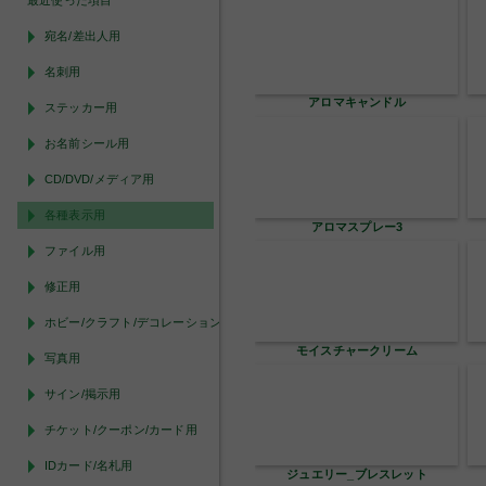
最近使った項目
宛名/差出人用
名刺用
アロマキャンドル
ステッカー用
お名前シール用
CD/DVD/メディア用
各種表示用
アロマスプレー3
ファイル用
修正用
ホビー/クラフト/デコレーション用
モイスチャークリーム
写真用
サイン/掲示用
チケット/クーポン/カード用
IDカード/名札用
ジュエリー_ブレスレット