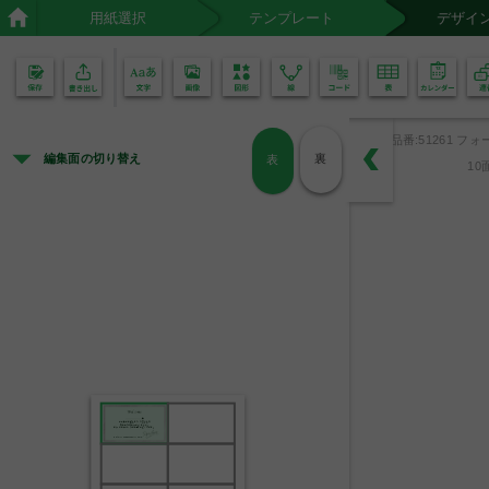
用紙選択
テンプレート
デザイ
02
01
品番:51261 フォ
編集面の切り替え
裏
表
10
様
この度はお越しいただきまして
誠にありがとうございます。
どうぞごゆっくりとお過ごしください。
Hotel Name
manager Name