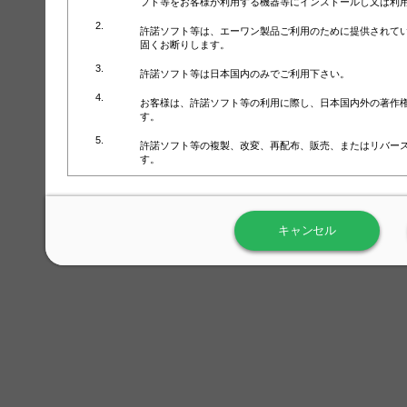
フト等をお客様が利用する機器等にインストールし又は利
許諾ソフト等は、エーワン製品ご利用のために提供されて
固くお断りします。
許諾ソフト等は日本国内のみでご利用下さい。
お客様は、許諾ソフト等の利用に際し、日本国内外の著作
す。
許諾ソフト等の複製、改変、再配布、販売、またはリバー
す。
ラベル屋さん™ソフトウェアのホームページ（
https://www.
用しないで下さい。記載されている動作環境以外では許諾
キャンセル
弊社が取得・保有するお客様の個人情報の利用等につきま
について」（URL:
https://www.3mcompany.jp/3M/ja_JP/comp
弊社では弊社の商品・サービスの開発及び改善のために、
よる許諾ソフト等の起動、用紙・テンプレート、印刷枚数
履歴情報）を収集しています。履歴情報にはお客様個人を
定され得る情報として利用することはありません。履歴情
改善のためにのみ使用されます。それ以外の目的で使用さ
弊社は、以下の事項を保証いたしかねます。
①許諾ソフト等が正常にインストールまたは使用できるこ
②許諾ソフト等がエラー・バグ等の不具合がないこと
③許諾ソフト等が特定の要求を満たすこと、許諾ソフト等