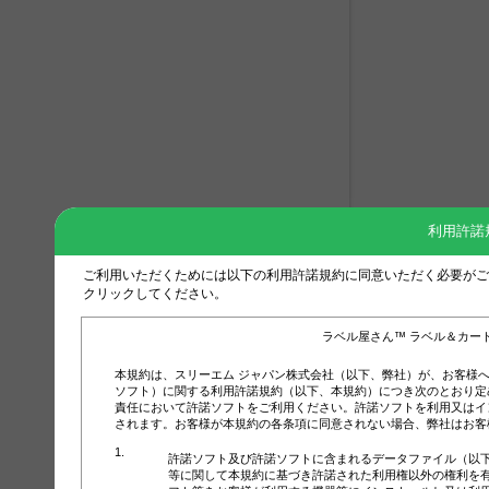
利用許諾
ご利用いただくためには以下の利用許諾規約に同意いただく必要がご
クリックしてください。
ラベル屋さん™ ラベル＆カー
本規約は、スリーエム ジャパン株式会社（以下、弊社）が、お客様
ソフト）に関する利用許諾規約（以下、本規約）につき次のとおり定
責任において許諾ソフトをご利用ください。許諾ソフトを利用又はイ
されます。お客様が本規約の各条項に同意されない場合、弊社はお客
許諾ソフト及び許諾ソフトに含まれるデータファイル（以
等に関して本規約に基づき許諾された利用権以外の権利を