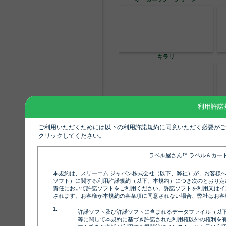
キラリ
利用許諾
シューズ
ご利用いただくためには以下の利用許諾規約に同意いただく必要がご
クリックしてください。
ラベル屋さん™ ラベル＆カー
シンプル 横15 裏
本規約は、スリーエム ジャパン株式会社（以下、弊社）が、お客様
ソフト）に関する利用許諾規約（以下、本規約）につき次のとおり定
責任において許諾ソフトをご利用ください。許諾ソフトを利用又はイ
されます。お客様が本規約の各条項に同意されない場合、弊社はお客
許諾ソフト及び許諾ソフトに含まれるデータファイル（以
等に関して本規約に基づき許諾された利用権以外の権利を