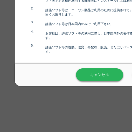
フト等をお客様が利用する機器等にインストールし又は利
パープルドット
許諾ソフト等は、エーワン製品ご利用のために提供されて
固くお断りします。
許諾ソフト等は日本国内のみでご利用下さい。
お客様は、許諾ソフト等の利用に際し、日本国内外の著作
フラワーパターン
す。
許諾ソフト等の複製、改変、再配布、販売、またはリバー
す。
ラベル屋さん™ソフトウェアのホームページ（
https://www.
用しないで下さい。記載されている動作環境以外では許諾
ペット名刺1
キャンセル
弊社が取得・保有するお客様の個人情報の利用等につきま
について」（URL:
https://www.3mcompany.jp/3M/ja_JP/comp
弊社では弊社の商品・サービスの開発及び改善のために、
よる許諾ソフト等の起動、用紙・テンプレート、印刷枚数
履歴情報）を収集しています。履歴情報にはお客様個人を
定され得る情報として利用することはありません。履歴情
改善のためにのみ使用されます。それ以外の目的で使用さ
弊社は、以下の事項を保証いたしかねます。
①許諾ソフト等が正常にインストールまたは使用できるこ
②許諾ソフト等がエラー・バグ等の不具合がないこと
③許諾ソフト等が特定の要求を満たすこと、許諾ソフト等