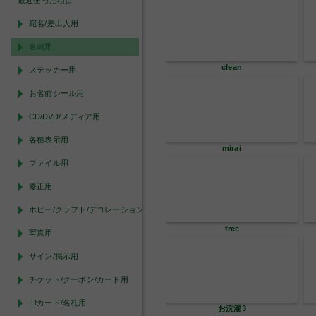
最近使った項目
宛名/差出人用
名刺用
clean
ステッカー用
お名前シール用
CD/DVD/メディア用
各種表示用
mirai
ファイル用
修正用
ホビー/クラフト/デコレーション用
tree
写真用
サイン/掲示用
チケット/クーポン/カード用
IDカード/名札用
お洗濯3