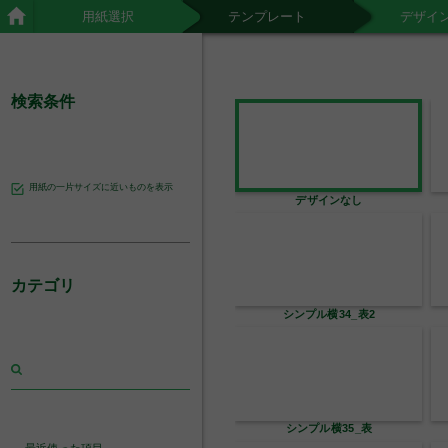
用紙選択
テンプレート
デザイ
検索条件
用紙の一片サイズに近いものを表示
デザインなし
カテゴリ
シンプル横34_表2
シンプル横35_表