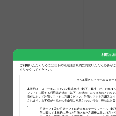
利用許諾
ご利用いただくためには以下の利用許諾規約に同意いただく必要がご
クリックしてください。
ラベル屋さん™ ラベル＆カー
本規約は、スリーエム ジャパン株式会社（以下、弊社）が、お客様
ソフト）に関する利用許諾規約（以下、本規約）につき次のとおり定
責任において許諾ソフトをご利用ください。許諾ソフトを利用又はイ
されます。お客様が本規約の各条項に同意されない場合、弊社はお客
許諾ソフト及び許諾ソフトに含まれるデータファイル（以
等に関して本規約に基づき許諾された利用権以外の権利を