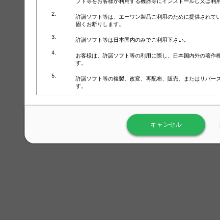
フト等をお客様が利用する機器等にインストールし又は利
許諾ソフト等は、エーワン製品ご利用のために提供されて
固くお断りします。
許諾ソフト等は日本国内のみでご利用下さい。
お客様は、許諾ソフト等の利用に際し、日本国内外の著作
す。
許諾ソフト等の複製、改変、再配布、販売、またはリバー
す。
ラベル屋さん™ソフトウェアのホームページ（
https://www.
用しないで下さい。記載されている動作環境以外では許諾
キャンセル
弊社が取得・保有するお客様の個人情報の利用等につきま
について」（URL:
https://www.3mcompany.jp/3M/ja_JP/comp
弊社では弊社の商品・サービスの開発及び改善のために、
よる許諾ソフト等の起動、用紙・テンプレート、印刷枚数
履歴情報）を収集しています。履歴情報にはお客様個人を
定され得る情報として利用することはありません。履歴情
改善のためにのみ使用されます。それ以外の目的で使用さ
弊社は、以下の事項を保証いたしかねます。
①許諾ソフト等が正常にインストールまたは使用できるこ
②許諾ソフト等がエラー・バグ等の不具合がないこと
③許諾ソフト等が特定の要求を満たすこと、許諾ソフト等