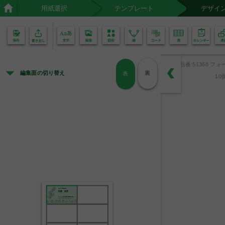
用紙選択
テンプレート
デザイ
02
01
品番:51368 フォ
編集面の切り替え
裏
表
10
エーワン株式会社
佐藤　美咲
Misaki Sato
東京都千代田区岩本町3-5-5
〒101-0032
TEL：03-0000-0000
FAX 03-2345-6789
http://www.a-one.co.jp/