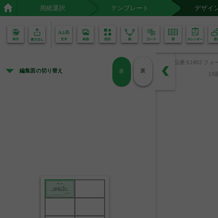
用紙選択
テンプレート
デザイ
02
01
品番:51492 フォ
編集面の切り替え
裏
表
10
様
この度はお越しいただきまして
誠にありがとうございます。
どうぞごゆっくりとお過ごしください。
Hotel Name
manager Name