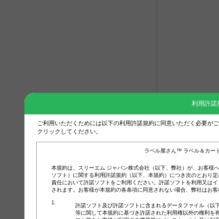
利用許諾
ご利用いただくためには以下の利用許諾規約に同意いただく必要がご
クリックしてください。
ラベル屋さん™ ラベル＆カー
本規約は、スリーエム ジャパン株式会社（以下、弊社）が、お客様
ソフト）に関する利用許諾規約（以下、本規約）につき次のとおり定
責任において許諾ソフトをご利用ください。許諾ソフトを利用又はイ
されます。お客様が本規約の各条項に同意されない場合、弊社はお客
許諾ソフト及び許諾ソフトに含まれるデータファイル（以
等に関して本規約に基づき許諾された利用権以外の権利を