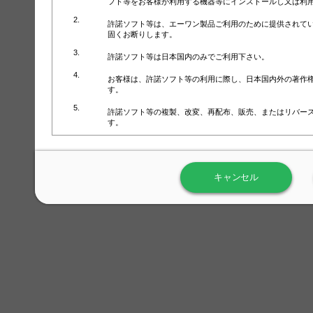
フト等をお客様が利用する機器等にインストールし又は利
許諾ソフト等は、エーワン製品ご利用のために提供されて
固くお断りします。
許諾ソフト等は日本国内のみでご利用下さい。
お客様は、許諾ソフト等の利用に際し、日本国内外の著作
す。
許諾ソフト等の複製、改変、再配布、販売、またはリバー
す。
ラベル屋さん™ソフトウェアのホームページ（
https://www.
用しないで下さい。記載されている動作環境以外では許諾
キャンセル
弊社が取得・保有するお客様の個人情報の利用等につきま
について」（URL:
https://www.3mcompany.jp/3M/ja_JP/comp
弊社では弊社の商品・サービスの開発及び改善のために、
よる許諾ソフト等の起動、用紙・テンプレート、印刷枚数
履歴情報）を収集しています。履歴情報にはお客様個人を
定され得る情報として利用することはありません。履歴情
改善のためにのみ使用されます。それ以外の目的で使用さ
弊社は、以下の事項を保証いたしかねます。
①許諾ソフト等が正常にインストールまたは使用できるこ
②許諾ソフト等がエラー・バグ等の不具合がないこと
③許諾ソフト等が特定の要求を満たすこと、許諾ソフト等