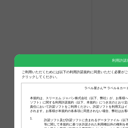
利用許諾
ご利用いただくためには以下の利用許諾規約に同意いただく必要がご
クリックしてください。
ラベル屋さん™ ラベル＆カー
本規約は、スリーエム ジャパン株式会社（以下、弊社）が、お客様
ソフト）に関する利用許諾規約（以下、本規約）につき次のとおり定
責任において許諾ソフトをご利用ください。許諾ソフトを利用又はイ
されます。お客様が本規約の各条項に同意されない場合、弊社はお客
許諾ソフト及び許諾ソフトに含まれるデータファイル（以
等に関して本規約に基づき許諾された利用権以外の権利を