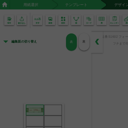
用紙選択
テンプレート
デザイ
02
01
品番:51602 フォー
編集面の切り替え
裏
表
フチまで印
みずがめ座のA型
Profile
たくさんお友達作りたいです。
よろしくおねがいします。