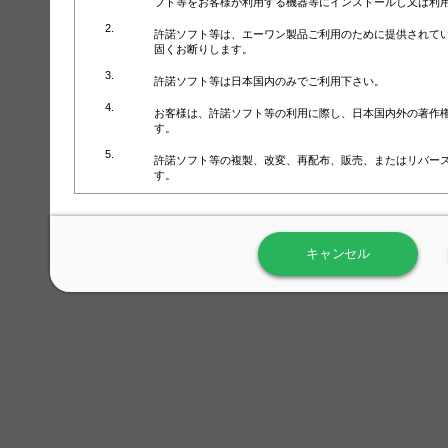
フト等をお客様が利用する機器等にインストールし又は利
許諾ソフト等は、エーワン製品ご利用のために提供されて
固くお断りします。
許諾ソフト等は日本国内のみでご利用下さい。
お客様は、許諾ソフト等の利用に際し、日本国内外の著作
す。
許諾ソフト等の複製、改変、再配布、販売、またはリバー
す。
ラベル屋さん™ソフトウェアのホームページ（
https://www.
用しないで下さい。記載されている動作環境以外では許諾
キャンセル
弊社が取得・保有するお客様の個人情報の利用等につきま
について」（URL:
https://www.3mcompany.jp/3M/ja_JP/comp
弊社では弊社の商品・サービスの開発及び改善のために、
よる許諾ソフト等の起動、用紙・テンプレート、印刷枚数
履歴情報）を収集しています。履歴情報にはお客様個人を
定され得る情報として利用することはありません。履歴情
改善のためにのみ使用されます。それ以外の目的で使用さ
弊社は、以下の事項を保証いたしかねます。
①許諾ソフト等が正常にインストールまたは使用できるこ
②許諾ソフト等がエラー・バグ等の不具合がないこと
③許諾ソフト等が特定の要求を満たすこと、許諾ソフト等