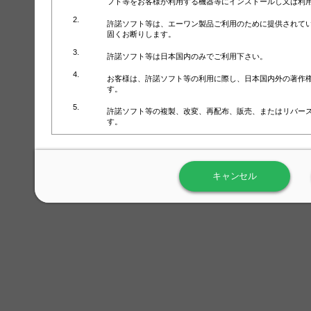
フト等をお客様が利用する機器等にインストールし又は利
許諾ソフト等は、エーワン製品ご利用のために提供されて
固くお断りします。
許諾ソフト等は日本国内のみでご利用下さい。
お客様は、許諾ソフト等の利用に際し、日本国内外の著作
す。
許諾ソフト等の複製、改変、再配布、販売、またはリバー
す。
ラベル屋さん™ソフトウェアのホームページ（
https://www.
用しないで下さい。記載されている動作環境以外では許諾
キャンセル
弊社が取得・保有するお客様の個人情報の利用等につきま
について」（URL:
https://www.3mcompany.jp/3M/ja_JP/comp
弊社では弊社の商品・サービスの開発及び改善のために、
よる許諾ソフト等の起動、用紙・テンプレート、印刷枚数
履歴情報）を収集しています。履歴情報にはお客様個人を
定され得る情報として利用することはありません。履歴情
改善のためにのみ使用されます。それ以外の目的で使用さ
弊社は、以下の事項を保証いたしかねます。
①許諾ソフト等が正常にインストールまたは使用できるこ
②許諾ソフト等がエラー・バグ等の不具合がないこと
③許諾ソフト等が特定の要求を満たすこと、許諾ソフト等