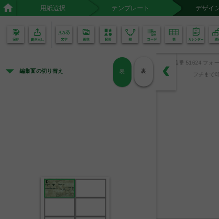
用紙選択
テンプレート
デザイ
02
01
品番:51624 フォー
編集面の切り替え
裏
表
フチまで印
L
D
C
Liquid Digital Company
代表取締役
101-0032
東京都千代田区岩本町3-5-5
丸山　元気
Genki Maruyama
TEL.03-0000-0000
FAX.03-0000-0000
E-Mail:xxxx@xxxx.co.jp
HP:http://www.a-one.co.jp/