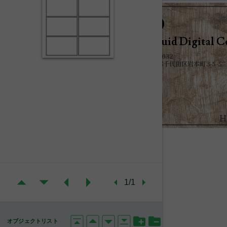
L
D
C
Liquid Digital 
101-0032
東京都千代田区岩本町3-5-5
H
1/1
オブジェクトリスト