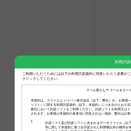
利用許諾
ご利用いただくためには以下の利用許諾規約に同意いただく必要がご
クリックしてください。
ラベル屋さん™ ラベル＆カー
本規約は、スリーエム ジャパン株式会社（以下、弊社）が、お客様
ソフト）に関する利用許諾規約（以下、本規約）につき次のとおり定
責任において許諾ソフトをご利用ください。許諾ソフトを利用又はイ
されます。お客様が本規約の各条項に同意されない場合、弊社はお客
許諾ソフト及び許諾ソフトに含まれるデータファイル（以
等に関して本規約に基づき許諾された利用権以外の権利を