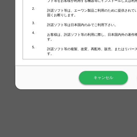
フト等をお客様が利用する機器等にインストールし又は利
許諾ソフト等は、エーワン製品ご利用のために提供されて
固くお断りします。
許諾ソフト等は日本国内のみでご利用下さい。
お客様は、許諾ソフト等の利用に際し、日本国内外の著作
す。
許諾ソフト等の複製、改変、再配布、販売、またはリバー
す。
ラベル屋さん™ソフトウェアのホームページ（
https://www.
用しないで下さい。記載されている動作環境以外では許諾
キャンセル
弊社が取得・保有するお客様の個人情報の利用等につきま
について」（URL:
https://www.3mcompany.jp/3M/ja_JP/comp
弊社では弊社の商品・サービスの開発及び改善のために、
よる許諾ソフト等の起動、用紙・テンプレート、印刷枚数
履歴情報）を収集しています。履歴情報にはお客様個人を
定され得る情報として利用することはありません。履歴情
改善のためにのみ使用されます。それ以外の目的で使用さ
弊社は、以下の事項を保証いたしかねます。
①許諾ソフト等が正常にインストールまたは使用できるこ
②許諾ソフト等がエラー・バグ等の不具合がないこと
③許諾ソフト等が特定の要求を満たすこと、許諾ソフト等