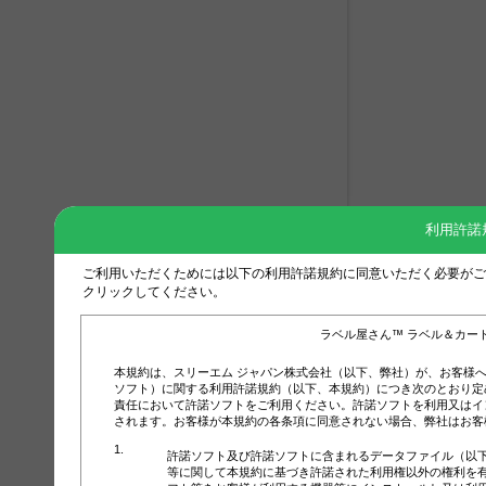
利用許諾
ご利用いただくためには以下の利用許諾規約に同意いただく必要がご
クリックしてください。
ラベル屋さん™ ラベル＆カー
本規約は、スリーエム ジャパン株式会社（以下、弊社）が、お客様
ソフト）に関する利用許諾規約（以下、本規約）につき次のとおり定
責任において許諾ソフトをご利用ください。許諾ソフトを利用又はイ
されます。お客様が本規約の各条項に同意されない場合、弊社はお客
許諾ソフト及び許諾ソフトに含まれるデータファイル（以
等に関して本規約に基づき許諾された利用権以外の権利を