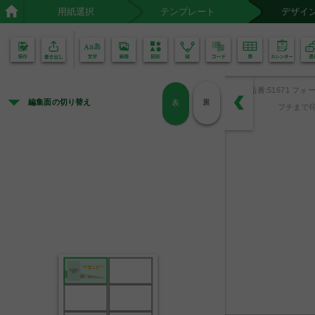
用紙選択
テンプレート
デザイ
02
01
品番:51671 フォー
編集面の切り替え
裏
表
フチまで印
広告や地図スペースなどとして
お使いください。