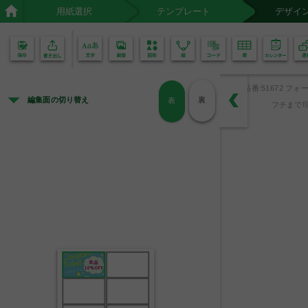
用紙選択
テンプレート
デザイ
02
01
品番:51672 フォー
編集面の切り替え
裏
表
フチまで印
全品
10%OFF
DADDY'S SHOP
有効期限      /     /