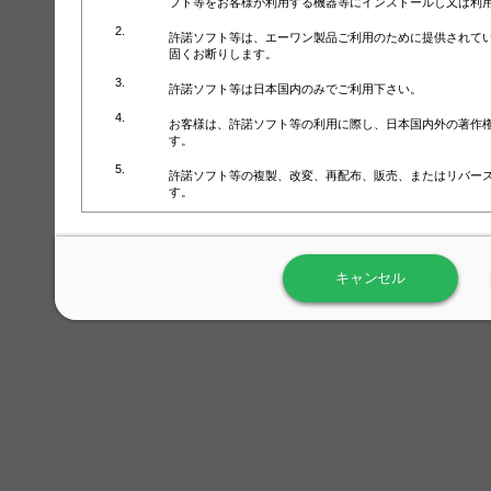
フト等をお客様が利用する機器等にインストールし又は利
許諾ソフト等は、エーワン製品ご利用のために提供されて
固くお断りします。
許諾ソフト等は日本国内のみでご利用下さい。
お客様は、許諾ソフト等の利用に際し、日本国内外の著作
す。
許諾ソフト等の複製、改変、再配布、販売、またはリバー
す。
ラベル屋さん™ソフトウェアのホームページ（
https://www.
用しないで下さい。記載されている動作環境以外では許諾
キャンセル
弊社が取得・保有するお客様の個人情報の利用等につきま
について」（URL:
https://www.3mcompany.jp/3M/ja_JP/comp
弊社では弊社の商品・サービスの開発及び改善のために、
よる許諾ソフト等の起動、用紙・テンプレート、印刷枚数
履歴情報）を収集しています。履歴情報にはお客様個人を
定され得る情報として利用することはありません。履歴情
改善のためにのみ使用されます。それ以外の目的で使用さ
弊社は、以下の事項を保証いたしかねます。
①許諾ソフト等が正常にインストールまたは使用できるこ
②許諾ソフト等がエラー・バグ等の不具合がないこと
③許諾ソフト等が特定の要求を満たすこと、許諾ソフト等