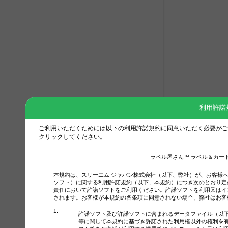
利用許諾
ご利用いただくためには以下の利用許諾規約に同意いただく必要がご
クリックしてください。
ラベル屋さん™ ラベル＆カー
本規約は、スリーエム ジャパン株式会社（以下、弊社）が、お客様
ソフト）に関する利用許諾規約（以下、本規約）につき次のとおり定
責任において許諾ソフトをご利用ください。許諾ソフトを利用又はイ
されます。お客様が本規約の各条項に同意されない場合、弊社はお客
許諾ソフト及び許諾ソフトに含まれるデータファイル（以
等に関して本規約に基づき許諾された利用権以外の権利を