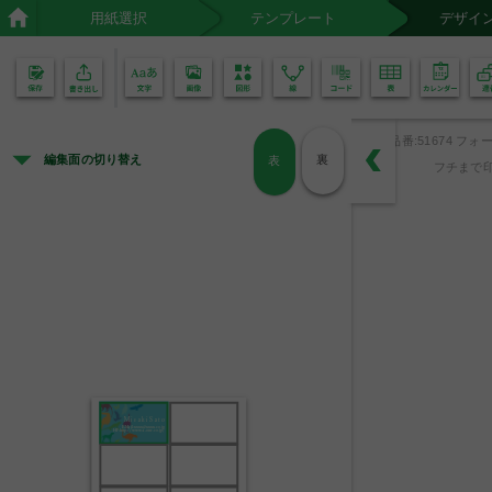
用紙選択
テンプレート
デザイ
02
01
品番:51674 フォー
編集面の切り替え
裏
表
フチまで印
M i s a k i  S a t o
E-Mail:xxxx@xxxx.co.jp
HP:http://www.a-one.co.jp/