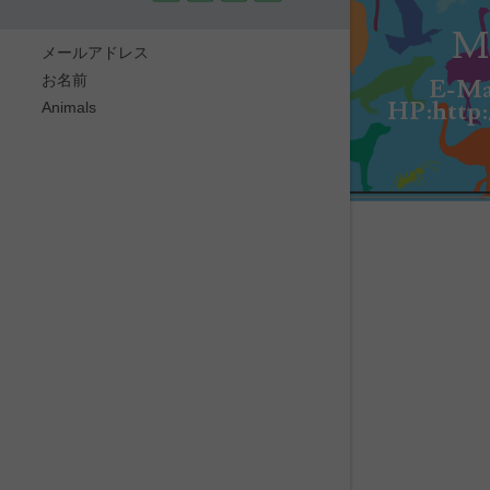
M 
メールアドレス
お名前
E-Ma
HP:http:
Animals