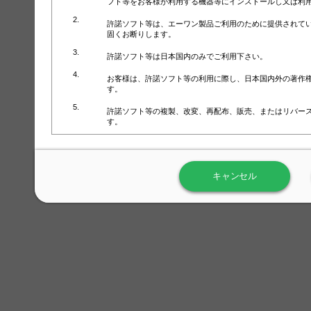
フト等をお客様が利用する機器等にインストールし又は利
許諾ソフト等は、エーワン製品ご利用のために提供されて
固くお断りします。
許諾ソフト等は日本国内のみでご利用下さい。
お客様は、許諾ソフト等の利用に際し、日本国内外の著作
す。
許諾ソフト等の複製、改変、再配布、販売、またはリバー
す。
ラベル屋さん™ソフトウェアのホームページ（
https://www.
用しないで下さい。記載されている動作環境以外では許諾
キャンセル
弊社が取得・保有するお客様の個人情報の利用等につきま
について」（URL:
https://www.3mcompany.jp/3M/ja_JP/comp
弊社では弊社の商品・サービスの開発及び改善のために、
よる許諾ソフト等の起動、用紙・テンプレート、印刷枚数
履歴情報）を収集しています。履歴情報にはお客様個人を
定され得る情報として利用することはありません。履歴情
改善のためにのみ使用されます。それ以外の目的で使用さ
弊社は、以下の事項を保証いたしかねます。
①許諾ソフト等が正常にインストールまたは使用できるこ
②許諾ソフト等がエラー・バグ等の不具合がないこと
③許諾ソフト等が特定の要求を満たすこと、許諾ソフト等