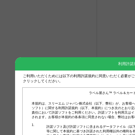
利用許諾
ご利用いただくためには以下の利用許諾規約に同意いただく必要がご
クリックしてください。
ラベル屋さん™ ラベル＆カー
本規約は、スリーエム ジャパン株式会社（以下、弊社）が、お客様
ソフト）に関する利用許諾規約（以下、本規約）につき次のとおり定
責任において許諾ソフトをご利用ください。許諾ソフトを利用又はイ
されます。お客様が本規約の各条項に同意されない場合、弊社はお客
許諾ソフト及び許諾ソフトに含まれるデータファイル（以
等に関して本規約に基づき許諾された利用権以外の権利を