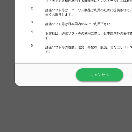
フト等をお客様が利用する機器等にインストールし又は利
許諾ソフト等は、エーワン製品ご利用のために提供されて
固くお断りします。
許諾ソフト等は日本国内のみでご利用下さい。
お客様は、許諾ソフト等の利用に際し、日本国内外の著作
す。
許諾ソフト等の複製、改変、再配布、販売、またはリバー
す。
ラベル屋さん™ソフトウェアのホームページ（
https://www.
用しないで下さい。記載されている動作環境以外では許諾
キャンセル
弊社が取得・保有するお客様の個人情報の利用等につきま
について」（URL:
https://www.3mcompany.jp/3M/ja_JP/comp
弊社では弊社の商品・サービスの開発及び改善のために、
よる許諾ソフト等の起動、用紙・テンプレート、印刷枚数
履歴情報）を収集しています。履歴情報にはお客様個人を
定され得る情報として利用することはありません。履歴情
改善のためにのみ使用されます。それ以外の目的で使用さ
弊社は、以下の事項を保証いたしかねます。
①許諾ソフト等が正常にインストールまたは使用できるこ
②許諾ソフト等がエラー・バグ等の不具合がないこと
③許諾ソフト等が特定の要求を満たすこと、許諾ソフト等