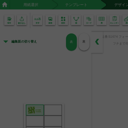
用紙選択
テンプレート
デザイ
02
01
品番:51674 フォー
編集面の切り替え
裏
表
フチまで印
IMAGE COMPANY
ASUMI
ISHIDA