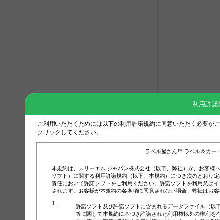
利用許諾
ご利用いただくためには以下の利用許諾規約に同意いただく必要がご
クリックしてください。
ラベル屋さん™ ラベル＆カー
本規約は、スリーエム ジャパン株式会社（以下、弊社）が、お客様
ソフト）に関する利用許諾規約（以下、本規約）につき次のとおり定
責任において許諾ソフトをご利用ください。許諾ソフトを利用又はイ
されます。お客様が本規約の各条項に同意されない場合、弊社はお客
許諾ソフト及び許諾ソフトに含まれるデータファイル（以
等に関して本規約に基づき許諾された利用権以外の権利を