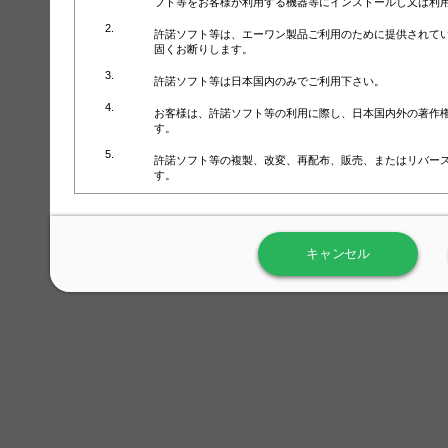
フト等をお客様が利用する機器等にインストールし又は利
許諾ソフト等は、エーワン製品ご利用のために提供されて
固くお断りします。
許諾ソフト等は日本国内のみでご利用下さい。
お客様は、許諾ソフト等の利用に際し、日本国内外の著作
す。
許諾ソフト等の複製、改変、再配布、販売、またはリバー
す。
ラベル屋さん™ソフトウェアのホームページ（
https://www.
用しないで下さい。記載されている動作環境以外では許諾
キャンセル
弊社が取得・保有するお客様の個人情報の利用等につきま
について」（URL:
https://www.3mcompany.jp/3M/ja_JP/comp
弊社では弊社の商品・サービスの開発及び改善のために、
よる許諾ソフト等の起動、用紙・テンプレート、印刷枚数
履歴情報）を収集しています。履歴情報にはお客様個人を
定され得る情報として利用することはありません。履歴情
改善のためにのみ使用されます。それ以外の目的で使用さ
弊社は、以下の事項を保証いたしかねます。
①許諾ソフト等が正常にインストールまたは使用できるこ
②許諾ソフト等がエラー・バグ等の不具合がないこと
③許諾ソフト等が特定の要求を満たすこと、許諾ソフト等