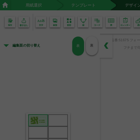
用紙選択
テンプレート
デザイ
02
01
品番:51675 フォー
編集面の切り替え
裏
表
フチまで印
IMAGE COMPANY
ASUMI
ISHIDA