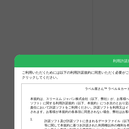
利用許諾
ご利用いただくためには以下の利用許諾規約に同意いただく必要がご
クリックしてください。
ラベル屋さん™ ラベル＆カー
本規約は、スリーエム ジャパン株式会社（以下、弊社）が、お客様
ソフト）に関する利用許諾規約（以下、本規約）につき次のとおり定
責任において許諾ソフトをご利用ください。許諾ソフトを利用又はイ
されます。お客様が本規約の各条項に同意されない場合、弊社はお客
許諾ソフト及び許諾ソフトに含まれるデータファイル（以
等に関して本規約に基づき許諾された利用権以外の権利を