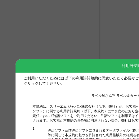
利用許諾
ご利用いただくためには以下の利用許諾規約に同意いただく必要がご
クリックしてください。
ラベル屋さん™ ラベル＆カー
本規約は、スリーエム ジャパン株式会社（以下、弊社）が、お客様
ソフト）に関する利用許諾規約（以下、本規約）につき次のとおり定
責任において許諾ソフトをご利用ください。許諾ソフトを利用又はイ
されます。お客様が本規約の各条項に同意されない場合、弊社はお客
許諾ソフト及び許諾ソフトに含まれるデータファイル（以
等に関して本規約に基づき許諾された利用権以外の権利を