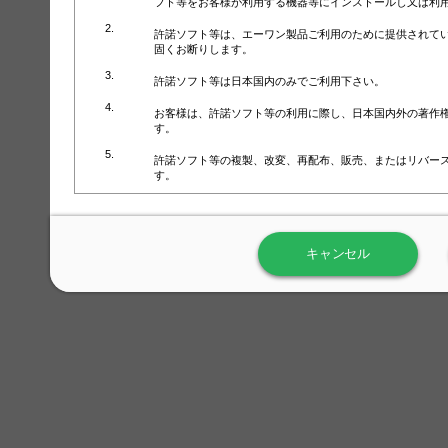
フト等をお客様が利用する機器等にインストールし又は利
許諾ソフト等は、エーワン製品ご利用のために提供されて
固くお断りします。
許諾ソフト等は日本国内のみでご利用下さい。
お客様は、許諾ソフト等の利用に際し、日本国内外の著作
す。
許諾ソフト等の複製、改変、再配布、販売、またはリバー
す。
ラベル屋さん™ソフトウェアのホームページ（
https://www.
用しないで下さい。記載されている動作環境以外では許諾
キャンセル
弊社が取得・保有するお客様の個人情報の利用等につきま
について」（URL:
https://www.3mcompany.jp/3M/ja_JP/comp
弊社では弊社の商品・サービスの開発及び改善のために、
よる許諾ソフト等の起動、用紙・テンプレート、印刷枚数
履歴情報）を収集しています。履歴情報にはお客様個人を
定され得る情報として利用することはありません。履歴情
改善のためにのみ使用されます。それ以外の目的で使用さ
弊社は、以下の事項を保証いたしかねます。
①許諾ソフト等が正常にインストールまたは使用できるこ
②許諾ソフト等がエラー・バグ等の不具合がないこと
③許諾ソフト等が特定の要求を満たすこと、許諾ソフト等