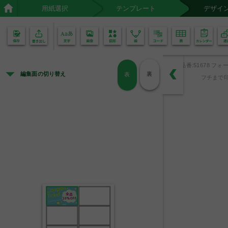
用紙選択
テンプレート
デザイ
02
01
品番:51678 フォー
編集面の切り替え
裏
表
フチまで印
全品
10%OFF
DADDY'S SHOP
有効期限      /     /