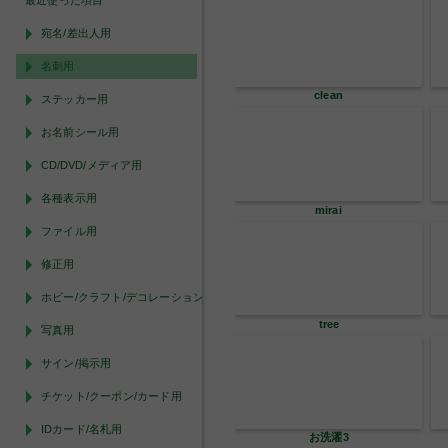
最近使った項目
宛名/差出人用
名刺用
clean
ステッカー用
お名前シール用
CD/DVD/メディア用
各種表示用
mirai
ファイル用
修正用
ホビー/クラフト/デコレーション用
tree
写真用
サイン/掲示用
チケット/クーポン/カード用
IDカード/名札用
お洗濯3