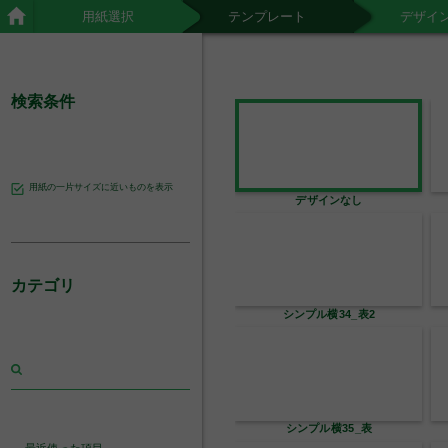
用紙選択
テンプレート
デザイ
検索条件
用紙の一片サイズに近いものを表示
デザインなし
カテゴリ
シンプル横34_表2
シンプル横35_表