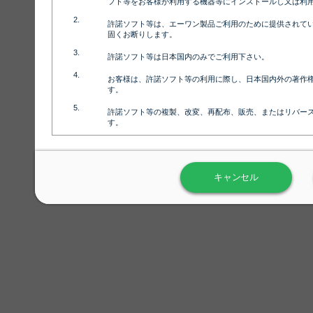
フト等をお客様が利用する機器等にインストールし又は利
パープルドット
許諾ソフト等は、エーワン製品ご利用のために提供されて
固くお断りします。
許諾ソフト等は日本国内のみでご利用下さい。
お客様は、許諾ソフト等の利用に際し、日本国内外の著作
フラワーパターン
す。
許諾ソフト等の複製、改変、再配布、販売、またはリバー
す。
ラベル屋さん™ソフトウェアのホームページ（
https://www.
用しないで下さい。記載されている動作環境以外では許諾
ペット名刺1
キャンセル
弊社が取得・保有するお客様の個人情報の利用等につきま
について」（URL:
https://www.3mcompany.jp/3M/ja_JP/comp
弊社では弊社の商品・サービスの開発及び改善のために、
よる許諾ソフト等の起動、用紙・テンプレート、印刷枚数
履歴情報）を収集しています。履歴情報にはお客様個人を
定され得る情報として利用することはありません。履歴情
改善のためにのみ使用されます。それ以外の目的で使用さ
弊社は、以下の事項を保証いたしかねます。
①許諾ソフト等が正常にインストールまたは使用できるこ
②許諾ソフト等がエラー・バグ等の不具合がないこと
③許諾ソフト等が特定の要求を満たすこと、許諾ソフト等