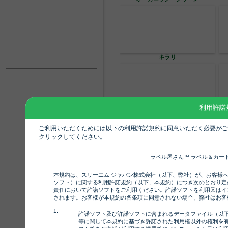
キラリ
利用許諾
シューズ
ご利用いただくためには以下の利用許諾規約に同意いただく必要がご
クリックしてください。
ラベル屋さん™ ラベル＆カー
シンプル 横15 裏
本規約は、スリーエム ジャパン株式会社（以下、弊社）が、お客様
ソフト）に関する利用許諾規約（以下、本規約）につき次のとおり定
責任において許諾ソフトをご利用ください。許諾ソフトを利用又はイ
されます。お客様が本規約の各条項に同意されない場合、弊社はお客
許諾ソフト及び許諾ソフトに含まれるデータファイル（以
等に関して本規約に基づき許諾された利用権以外の権利を