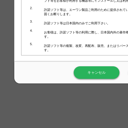
フト等をお客様が利用する機器等にインストールし又は利
許諾ソフト等は、エーワン製品ご利用のために提供されて
固くお断りします。
許諾ソフト等は日本国内のみでご利用下さい。
お客様は、許諾ソフト等の利用に際し、日本国内外の著作
す。
許諾ソフト等の複製、改変、再配布、販売、またはリバー
す。
ラベル屋さん™ソフトウェアのホームページ（
https://www.
用しないで下さい。記載されている動作環境以外では許諾
キャンセル
弊社が取得・保有するお客様の個人情報の利用等につきま
について」（URL:
https://www.3mcompany.jp/3M/ja_JP/comp
弊社では弊社の商品・サービスの開発及び改善のために、
よる許諾ソフト等の起動、用紙・テンプレート、印刷枚数
履歴情報）を収集しています。履歴情報にはお客様個人を
定され得る情報として利用することはありません。履歴情
改善のためにのみ使用されます。それ以外の目的で使用さ
弊社は、以下の事項を保証いたしかねます。
①許諾ソフト等が正常にインストールまたは使用できるこ
②許諾ソフト等がエラー・バグ等の不具合がないこと
③許諾ソフト等が特定の要求を満たすこと、許諾ソフト等