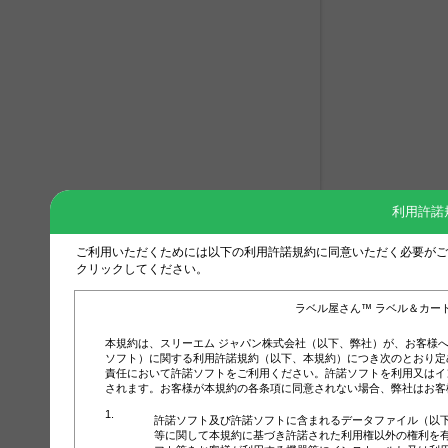
利用許諾
ご利用いただくためには以下の利用許諾規約に同意いただく必要がご
クリックしてください。
ラベル屋さん™ ラベル＆カー
本規約は、スリーエム ジャパン株式会社（以下、弊社）が、お客様
ソフト）に関する利用許諾規約（以下、本規約）につき次のとおり定
責任において許諾ソフトをご利用ください。許諾ソフトを利用又はイ
されます。お客様が本規約の各条項に同意されない場合、弊社はお客
許諾ソフト及び許諾ソフトに含まれるデータファイル（以
等に関して本規約に基づき許諾された利用権以外の権利を