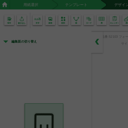
用紙選択
テンプレート
デザイ
02
01
品番:52103 フォ
編集面の切り替え
サイ