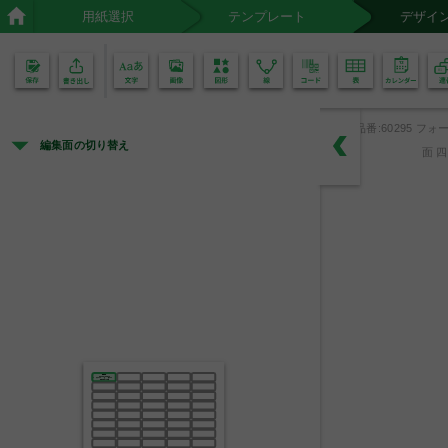
用紙選択
テンプレート
デザイ
02
01
品番:60295 フォー
編集面の切り替え
面 
教材備品
○○年○○月○○日 購入
教材
○○○○
○○○○
品名
番号
中央市立第一小学校