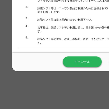
フト等をお客様が利用する機器等にインストールし又は利
許諾ソフト等は、エーワン製品ご利用のために提供されて
固くお断りします。
許諾ソフト等は日本国内のみでご利用下さい。
お客様は、許諾ソフト等の利用に際し、日本国内外の著作
す。
許諾ソフト等の複製、改変、再配布、販売、またはリバー
す。
ラベル屋さん™ソフトウェアのホームページ（
https://www.
用しないで下さい。記載されている動作環境以外では許諾
キャンセル
弊社が取得・保有するお客様の個人情報の利用等につきま
について」（URL:
https://www.3mcompany.jp/3M/ja_JP/comp
弊社では弊社の商品・サービスの開発及び改善のために、
よる許諾ソフト等の起動、用紙・テンプレート、印刷枚数
履歴情報）を収集しています。履歴情報にはお客様個人を
定され得る情報として利用することはありません。履歴情
改善のためにのみ使用されます。それ以外の目的で使用さ
弊社は、以下の事項を保証いたしかねます。
①許諾ソフト等が正常にインストールまたは使用できるこ
②許諾ソフト等がエラー・バグ等の不具合がないこと
③許諾ソフト等が特定の要求を満たすこと、許諾ソフト等