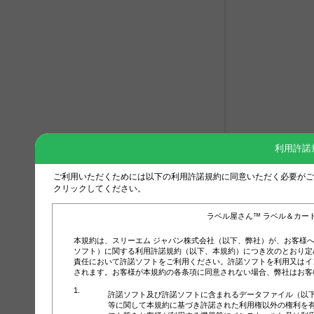
利用許諾
ご利用いただくためには以下の利用許諾規約に同意いただく必要がご
クリックしてください。
ラベル屋さん™ ラベル＆カー
本規約は、スリーエム ジャパン株式会社（以下、弊社）が、お客様
ソフト）に関する利用許諾規約（以下、本規約）につき次のとおり定
責任において許諾ソフトをご利用ください。許諾ソフトを利用又はイ
されます。お客様が本規約の各条項に同意されない場合、弊社はお客
許諾ソフト及び許諾ソフトに含まれるデータファイル（以
等に関して本規約に基づき許諾された利用権以外の権利を