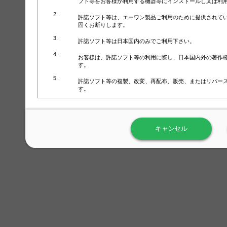
フト等をお客様が利用する機器等にインストールし又は利
許諾ソフト等は、エーワン製品ご利用のために提供されて
固くお断りします。
許諾ソフト等は日本国内のみでご利用下さい。
お客様は、許諾ソフト等の利用に際し、日本国内外の著作
す。
許諾ソフト等の複製、改変、再配布、販売、またはリバー
す。
ラベル屋さん™ソフトウェアのホームページ（
https://www.
用しないで下さい。記載されている動作環境以外では許諾
キャンセル
弊社が取得・保有するお客様の個人情報の利用等につきま
について」（URL:
https://www.3mcompany.jp/3M/ja_JP/comp
弊社では弊社の商品・サービスの開発及び改善のために、
よる許諾ソフト等の起動、用紙・テンプレート、印刷枚数
履歴情報）を収集しています。履歴情報にはお客様個人を
定され得る情報として利用することはありません。履歴情
改善のためにのみ使用されます。それ以外の目的で使用さ
弊社は、以下の事項を保証いたしかねます。
①許諾ソフト等が正常にインストールまたは使用できるこ
②許諾ソフト等がエラー・バグ等の不具合がないこと
③許諾ソフト等が特定の要求を満たすこと、許諾ソフト等