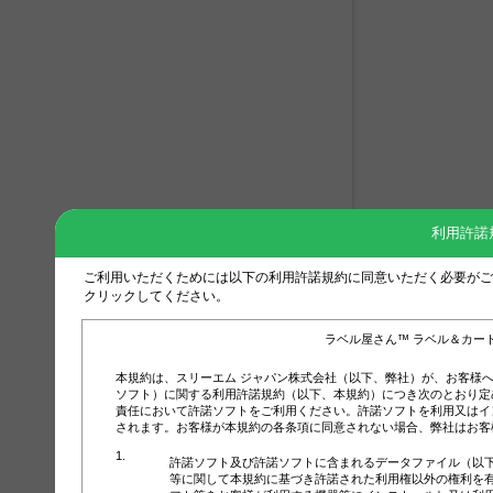
利用許諾
ご利用いただくためには以下の利用許諾規約に同意いただく必要がご
クリックしてください。
ラベル屋さん™ ラベル＆カー
本規約は、スリーエム ジャパン株式会社（以下、弊社）が、お客様
ソフト）に関する利用許諾規約（以下、本規約）につき次のとおり定
責任において許諾ソフトをご利用ください。許諾ソフトを利用又はイ
されます。お客様が本規約の各条項に同意されない場合、弊社はお客
許諾ソフト及び許諾ソフトに含まれるデータファイル（以
等に関して本規約に基づき許諾された利用権以外の権利を