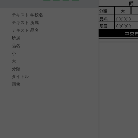
備
分類
大
テキスト 学校名
○○○
品名
テキスト 所属
○○○
所属
テキスト 品名
中央
所属
品名
小
大
分類
タイトル
画像