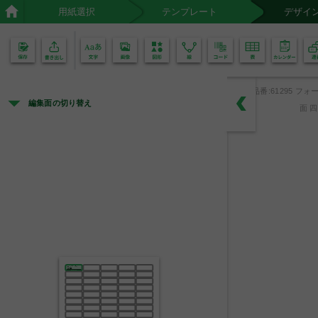
用紙選択
テンプレート
デザイ
02
01
品番:61295 フォー
編集面の切り替え
面 
備  品
分類
大
小
品名
○○○
所属
○○○
中央市立高等学校