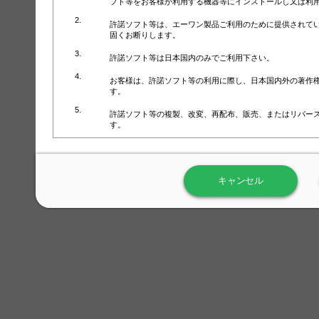
フト等をお客様が利用する機器等にインストールし又は利
許諾ソフト等は、エーワン製品ご利用のために提供されて
固くお断りします。
許諾ソフト等は日本国内のみでご利用下さい。
お客様は、許諾ソフト等の利用に際し、日本国内外の著作
す。
許諾ソフト等の複製、改変、再配布、販売、またはリバー
す。
ラベル屋さん™ソフトウェアのホームページ（
https://www.
用しないで下さい。記載されている動作環境以外では許諾
キャンセル
弊社が取得・保有するお客様の個人情報の利用等につきま
について」（URL:
https://www.3mcompany.jp/3M/ja_JP/comp
弊社では弊社の商品・サービスの開発及び改善のために、
よる許諾ソフト等の起動、用紙・テンプレート、印刷枚数
履歴情報）を収集しています。履歴情報にはお客様個人を
定され得る情報として利用することはありません。履歴情
改善のためにのみ使用されます。それ以外の目的で使用さ
弊社は、以下の事項を保証いたしかねます。
①許諾ソフト等が正常にインストールまたは使用できるこ
②許諾ソフト等がエラー・バグ等の不具合がないこと
③許諾ソフト等が特定の要求を満たすこと、許諾ソフト等