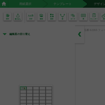
用紙選択
テンプレート
デザイ
02
01
品番:62265 フォ
編集面の切り替え
Sample
取扱注意