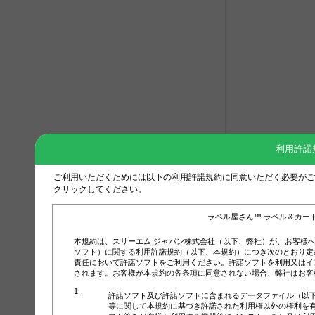
利用許諾
ご利用いただくためには以下の利用許諾規約に同意いただく必要がご
クリックしてください。
ラベル屋さん™ ラベル＆カー
本規約は、スリーエム ジャパン株式会社（以下、弊社）が、お客様
ソフト）に関する利用許諾規約（以下、本規約）につき次のとおり定
責任において許諾ソフトをご利用ください。許諾ソフトを利用又はイ
されます。お客様が本規約の各条項に同意されない場合、弊社はお客
許諾ソフト及び許諾ソフトに含まれるデータファイル（以
等に関して本規約に基づき許諾された利用権以外の権利を