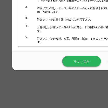
フト等をお客様が利用する機器等にインストールし又は利
許諾ソフト等は、エーワン製品ご利用のために提供されて
固くお断りします。
許諾ソフト等は日本国内のみでご利用下さい。
お客様は、許諾ソフト等の利用に際し、日本国内外の著作
す。
許諾ソフト等の複製、改変、再配布、販売、またはリバー
す。
ラベル屋さん™ソフトウェアのホームページ（
https://www.
用しないで下さい。記載されている動作環境以外では許諾
キャンセル
弊社が取得・保有するお客様の個人情報の利用等につきま
について」（URL:
https://www.3mcompany.jp/3M/ja_JP/comp
弊社では弊社の商品・サービスの開発及び改善のために、
よる許諾ソフト等の起動、用紙・テンプレート、印刷枚数
履歴情報）を収集しています。履歴情報にはお客様個人を
定され得る情報として利用することはありません。履歴情
改善のためにのみ使用されます。それ以外の目的で使用さ
弊社は、以下の事項を保証いたしかねます。
①許諾ソフト等が正常にインストールまたは使用できるこ
②許諾ソフト等がエラー・バグ等の不具合がないこと
③許諾ソフト等が特定の要求を満たすこと、許諾ソフト等