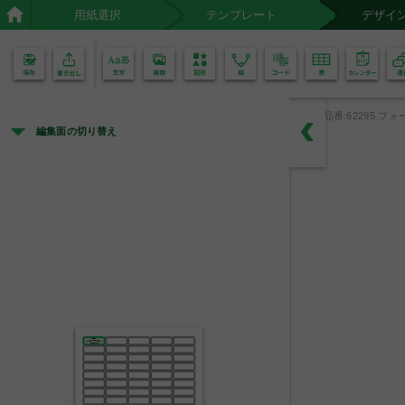
用紙選択
テンプレート
デザイ
02
01
品番:62295 フォ
編集面の切り替え
教材備品
○○年○○月○○日 購入
教材
○○○○
○○○○
品名
番号
中央市立第一小学校