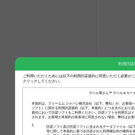
利用許諾
ご利用いただくためには以下の利用許諾規約に同意いただく必要がご
クリックしてください。
ラベル屋さん™ ラベル＆カー
本規約は、スリーエム ジャパン株式会社（以下、弊社）が、お客様
ソフト）に関する利用許諾規約（以下、本規約）につき次のとおり定
責任において許諾ソフトをご利用ください。許諾ソフトを利用又はイ
されます。お客様が本規約の各条項に同意されない場合、弊社はお客
許諾ソフト及び許諾ソフトに含まれるデータファイル（以
等に関して本規約に基づき許諾された利用権以外の権利を