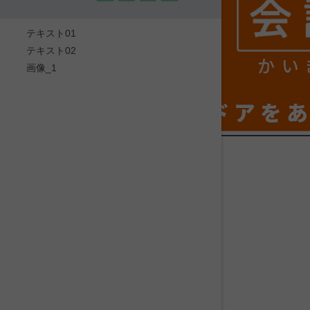
テキスト01
テキスト02
かい
画像_1
ドアを