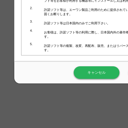
フト等をお客様が利用する機器等にインストールし又は利
許諾ソフト等は、エーワン製品ご利用のために提供されて
固くお断りします。
許諾ソフト等は日本国内のみでご利用下さい。
お客様は、許諾ソフト等の利用に際し、日本国内外の著作
す。
許諾ソフト等の複製、改変、再配布、販売、またはリバー
す。
ラベル屋さん™ソフトウェアのホームページ（
https://www.
用しないで下さい。記載されている動作環境以外では許諾
キャンセル
弊社が取得・保有するお客様の個人情報の利用等につきま
について」（URL:
https://www.3mcompany.jp/3M/ja_JP/comp
弊社では弊社の商品・サービスの開発及び改善のために、
よる許諾ソフト等の起動、用紙・テンプレート、印刷枚数
履歴情報）を収集しています。履歴情報にはお客様個人を
定され得る情報として利用することはありません。履歴情
改善のためにのみ使用されます。それ以外の目的で使用さ
弊社は、以下の事項を保証いたしかねます。
①許諾ソフト等が正常にインストールまたは使用できるこ
②許諾ソフト等がエラー・バグ等の不具合がないこと
③許諾ソフト等が特定の要求を満たすこと、許諾ソフト等