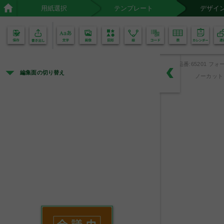
用紙選択
テンプレート
デザイ
02
01
品番:65201 フォー
編集面の切り替え
ノーカット