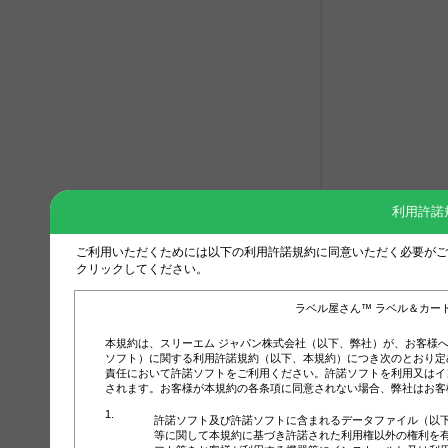
利用許諾
ご利用いただくためには以下の利用許諾規約に同意いただく必要がご
クリックしてください。
ラベル屋さん™ ラベル＆カー
本規約は、スリーエム ジャパン株式会社（以下、弊社）が、お客様
ソフト）に関する利用許諾規約（以下、本規約）につき次のとおり定
責任において許諾ソフトをご利用ください。許諾ソフトを利用又はイ
されます。お客様が本規約の各条項に同意されない場合、弊社はお客
許諾ソフト及び許諾ソフトに含まれるデータファイル（以
等に関して本規約に基づき許諾された利用権以外の権利を