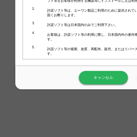
フト等をお客様が利用する機器等にインストールし又は利
許諾ソフト等は、エーワン製品ご利用のために提供されて
固くお断りします。
許諾ソフト等は日本国内のみでご利用下さい。
お客様は、許諾ソフト等の利用に際し、日本国内外の著作
す。
許諾ソフト等の複製、改変、再配布、販売、またはリバー
す。
ラベル屋さん™ソフトウェアのホームページ（
https://www.
用しないで下さい。記載されている動作環境以外では許諾
キャンセル
弊社が取得・保有するお客様の個人情報の利用等につきま
について」（URL:
https://www.3mcompany.jp/3M/ja_JP/comp
弊社では弊社の商品・サービスの開発及び改善のために、
よる許諾ソフト等の起動、用紙・テンプレート、印刷枚数
履歴情報）を収集しています。履歴情報にはお客様個人を
定され得る情報として利用することはありません。履歴情
改善のためにのみ使用されます。それ以外の目的で使用さ
弊社は、以下の事項を保証いたしかねます。
①許諾ソフト等が正常にインストールまたは使用できるこ
②許諾ソフト等がエラー・バグ等の不具合がないこと
③許諾ソフト等が特定の要求を満たすこと、許諾ソフト等