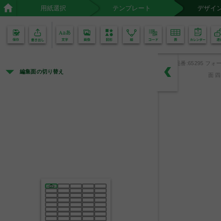
用紙選択
テンプレート
デザイ
02
01
品番:65295 フォー
編集面の切り替え
面 
教材備品
○○年○○月○○日 購入
教材
○○○○
○○○○
品名
番号
中央市立第一小学校