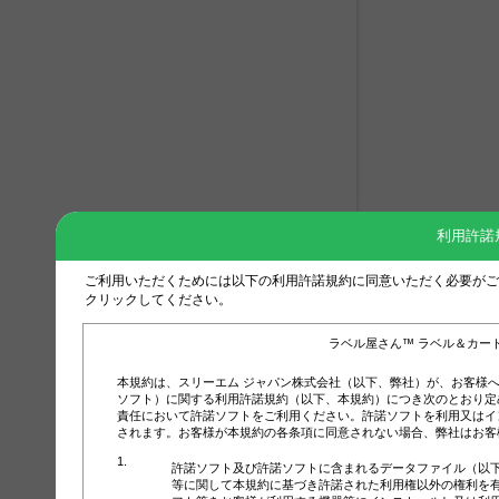
利用許諾
ご利用いただくためには以下の利用許諾規約に同意いただく必要がご
クリックしてください。
ラベル屋さん™ ラベル＆カー
本規約は、スリーエム ジャパン株式会社（以下、弊社）が、お客様
ソフト）に関する利用許諾規約（以下、本規約）につき次のとおり定
責任において許諾ソフトをご利用ください。許諾ソフトを利用又はイ
されます。お客様が本規約の各条項に同意されない場合、弊社はお客
許諾ソフト及び許諾ソフトに含まれるデータファイル（以
等に関して本規約に基づき許諾された利用権以外の権利を