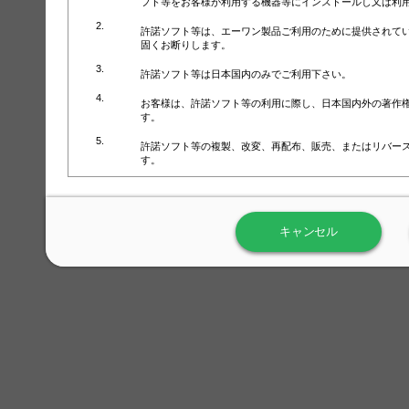
フト等をお客様が利用する機器等にインストールし又は利
許諾ソフト等は、エーワン製品ご利用のために提供されて
固くお断りします。
許諾ソフト等は日本国内のみでご利用下さい。
お客様は、許諾ソフト等の利用に際し、日本国内外の著作
す。
許諾ソフト等の複製、改変、再配布、販売、またはリバー
す。
ラベル屋さん™ソフトウェアのホームページ（
https://www.
用しないで下さい。記載されている動作環境以外では許諾
キャンセル
弊社が取得・保有するお客様の個人情報の利用等につきま
について」（URL:
https://www.3mcompany.jp/3M/ja_JP/comp
弊社では弊社の商品・サービスの開発及び改善のために、
よる許諾ソフト等の起動、用紙・テンプレート、印刷枚数
履歴情報）を収集しています。履歴情報にはお客様個人を
定され得る情報として利用することはありません。履歴情
改善のためにのみ使用されます。それ以外の目的で使用さ
弊社は、以下の事項を保証いたしかねます。
①許諾ソフト等が正常にインストールまたは使用できるこ
②許諾ソフト等がエラー・バグ等の不具合がないこと
③許諾ソフト等が特定の要求を満たすこと、許諾ソフト等