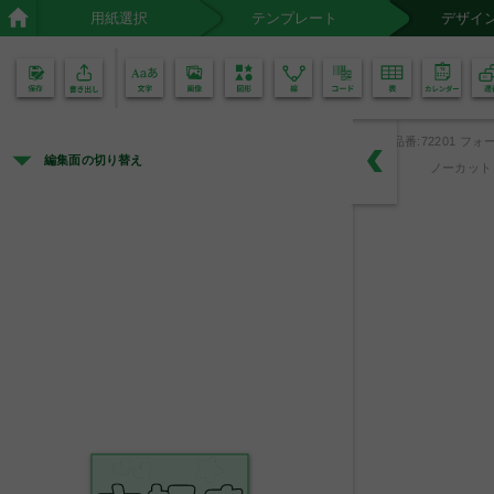
用紙選択
テンプレート
デザイ
02
01
品番:72201 フォー
編集面の切り替え
ノーカット