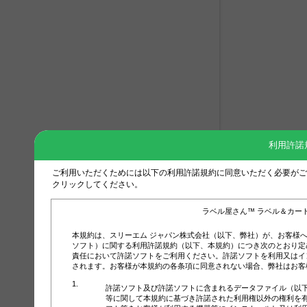
利用許諾
ご利用いただくためには以下の利用許諾規約に同意いただく必要がご
クリックしてください。
ラベル屋さん™ ラベル＆カー
本規約は、スリーエム ジャパン株式会社（以下、弊社）が、お客様
ソフト）に関する利用許諾規約（以下、本規約）につき次のとおり定
責任において許諾ソフトをご利用ください。許諾ソフトを利用又はイ
されます。お客様が本規約の各条項に同意されない場合、弊社はお客
許諾ソフト及び許諾ソフトに含まれるデータファイル（以
等に関して本規約に基づき許諾された利用権以外の権利を