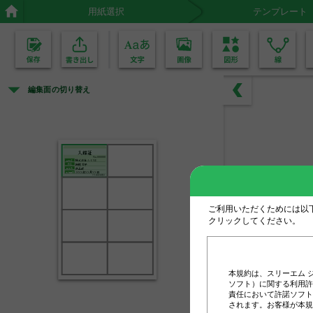
用紙選択
テンプレート
編集面の切り替え
入館証
No.000000
株式会社 A-ONE
会社名
鋭腕 花子
氏名
商品部
出入先
20XX年XX月XX日
有効期限
２０XX年X月X日発行
ご利用いただくためには以
クリックしてください。
本規約は、スリーエム 
ソフト）に関する利用許
責任において許諾ソフト
されます。お客様が本規