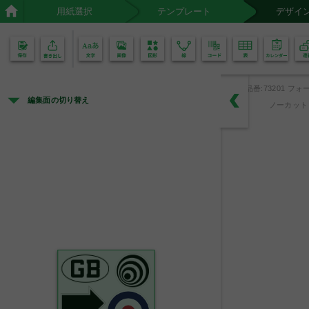
用紙選択
テンプレート
デザイ
02
01
品番:73201 フォー
編集面の切り替え
ノーカット