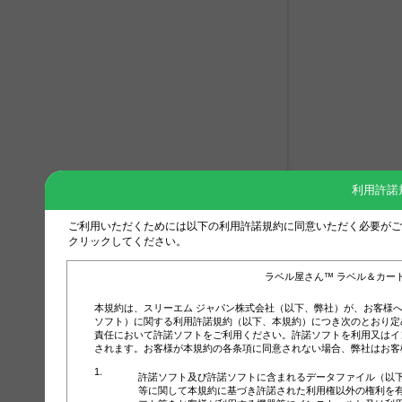
利用許諾
ご利用いただくためには以下の利用許諾規約に同意いただく必要がご
クリックしてください。
ラベル屋さん™ ラベル＆カー
本規約は、スリーエム ジャパン株式会社（以下、弊社）が、お客様
ソフト）に関する利用許諾規約（以下、本規約）につき次のとおり定
責任において許諾ソフトをご利用ください。許諾ソフトを利用又はイ
されます。お客様が本規約の各条項に同意されない場合、弊社はお客
許諾ソフト及び許諾ソフトに含まれるデータファイル（以
等に関して本規約に基づき許諾された利用権以外の権利を