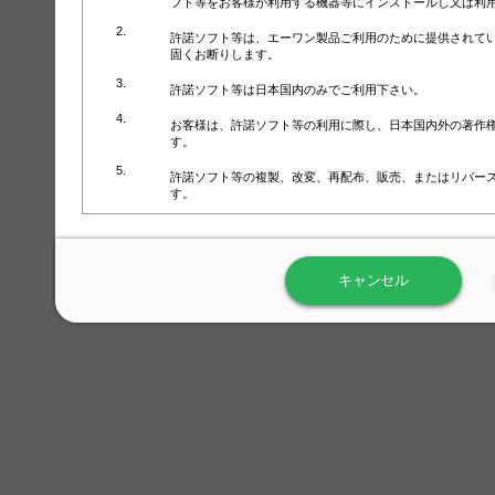
フト等をお客様が利用する機器等にインストールし又は利
許諾ソフト等は、エーワン製品ご利用のために提供されて
固くお断りします。
許諾ソフト等は日本国内のみでご利用下さい。
お客様は、許諾ソフト等の利用に際し、日本国内外の著作
す。
許諾ソフト等の複製、改変、再配布、販売、またはリバー
す。
ラベル屋さん™ソフトウェアのホームページ（
https://www.
用しないで下さい。記載されている動作環境以外では許諾
キャンセル
弊社が取得・保有するお客様の個人情報の利用等につきま
について」（URL:
https://www.3mcompany.jp/3M/ja_JP/comp
弊社では弊社の商品・サービスの開発及び改善のために、
よる許諾ソフト等の起動、用紙・テンプレート、印刷枚数
履歴情報）を収集しています。履歴情報にはお客様個人を
定され得る情報として利用することはありません。履歴情
改善のためにのみ使用されます。それ以外の目的で使用さ
弊社は、以下の事項を保証いたしかねます。
①許諾ソフト等が正常にインストールまたは使用できるこ
②許諾ソフト等がエラー・バグ等の不具合がないこと
③許諾ソフト等が特定の要求を満たすこと、許諾ソフト等