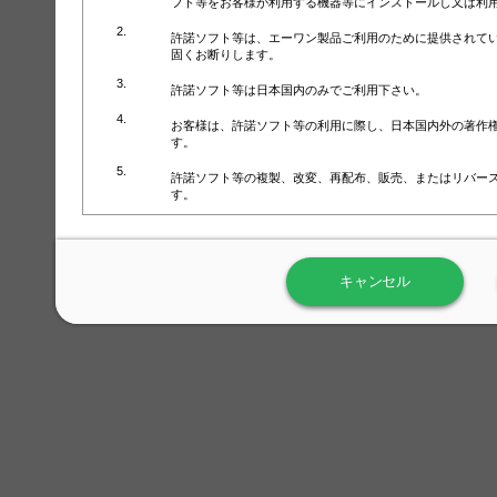
フト等をお客様が利用する機器等にインストールし又は利
許諾ソフト等は、エーワン製品ご利用のために提供されて
固くお断りします。
許諾ソフト等は日本国内のみでご利用下さい。
お客様は、許諾ソフト等の利用に際し、日本国内外の著作
す。
許諾ソフト等の複製、改変、再配布、販売、またはリバー
す。
ラベル屋さん™ソフトウェアのホームページ（
https://www.
用しないで下さい。記載されている動作環境以外では許諾
キャンセル
弊社が取得・保有するお客様の個人情報の利用等につきま
について」（URL:
https://www.3mcompany.jp/3M/ja_JP/comp
弊社では弊社の商品・サービスの開発及び改善のために、
よる許諾ソフト等の起動、用紙・テンプレート、印刷枚数
履歴情報）を収集しています。履歴情報にはお客様個人を
定され得る情報として利用することはありません。履歴情
改善のためにのみ使用されます。それ以外の目的で使用さ
弊社は、以下の事項を保証いたしかねます。
①許諾ソフト等が正常にインストールまたは使用できるこ
②許諾ソフト等がエラー・バグ等の不具合がないこと
③許諾ソフト等が特定の要求を満たすこと、許諾ソフト等