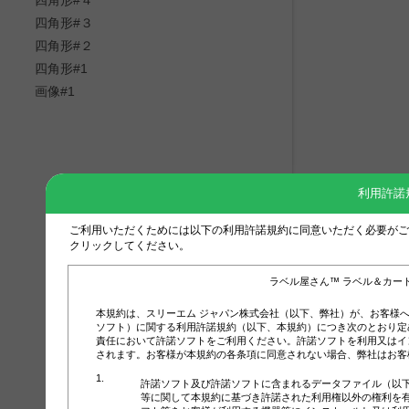
四角形#３
四角形#２
四角形#1
画像#1
利用許諾
ご利用いただくためには以下の利用許諾規約に同意いただく必要がご
クリックしてください。
ラベル屋さん™ ラベル＆カー
本規約は、スリーエム ジャパン株式会社（以下、弊社）が、お客様
ソフト）に関する利用許諾規約（以下、本規約）につき次のとおり定
責任において許諾ソフトをご利用ください。許諾ソフトを利用又はイ
されます。お客様が本規約の各条項に同意されない場合、弊社はお客
許諾ソフト及び許諾ソフトに含まれるデータファイル（以
等に関して本規約に基づき許諾された利用権以外の権利を