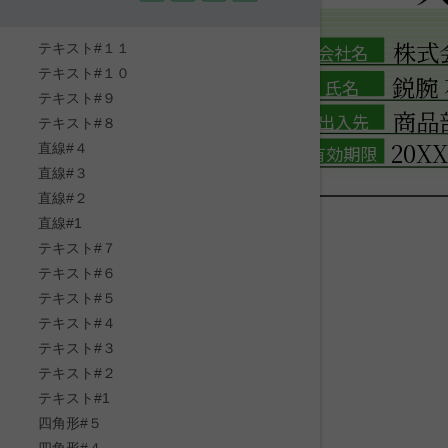
株式会
テキスト#１１
会社名
テキスト#１０
鋭腕
氏名
テキスト#９
商品
出入先
テキスト#８
20X
直線#４
有効期限
直線#３
直線#２
直線#1
テキスト#７
テキスト#６
テキスト#５
テキスト#４
テキスト#３
テキスト#２
テキスト#1
四角形#５
四角形#４