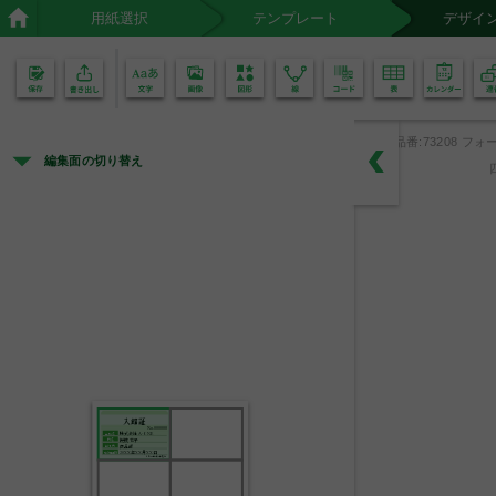
用紙選択
テンプレート
デザイ
02
01
品番:73208 フォー
編集面の切り替え
入館証
No.000000
株式会社 A-ONE
会社名
鋭腕 花子
氏名
商品部
出入先
20XX年XX月XX日
有効期限
２０XX年X月X日発行