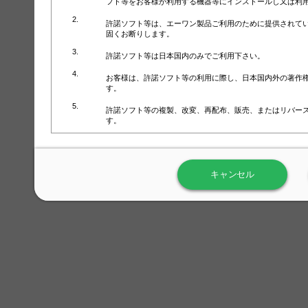
フト等をお客様が利用する機器等にインストールし又は利
許諾ソフト等は、エーワン製品ご利用のために提供されて
固くお断りします。
許諾ソフト等は日本国内のみでご利用下さい。
お客様は、許諾ソフト等の利用に際し、日本国内外の著作
す。
許諾ソフト等の複製、改変、再配布、販売、またはリバー
す。
ラベル屋さん™ソフトウェアのホームページ（
https://www.
用しないで下さい。記載されている動作環境以外では許諾
キャンセル
弊社が取得・保有するお客様の個人情報の利用等につきま
について」（URL:
https://www.3mcompany.jp/3M/ja_JP/comp
弊社では弊社の商品・サービスの開発及び改善のために、
よる許諾ソフト等の起動、用紙・テンプレート、印刷枚数
履歴情報）を収集しています。履歴情報にはお客様個人を
定され得る情報として利用することはありません。履歴情
改善のためにのみ使用されます。それ以外の目的で使用さ
弊社は、以下の事項を保証いたしかねます。
①許諾ソフト等が正常にインストールまたは使用できるこ
②許諾ソフト等がエラー・バグ等の不具合がないこと
③許諾ソフト等が特定の要求を満たすこと、許諾ソフト等