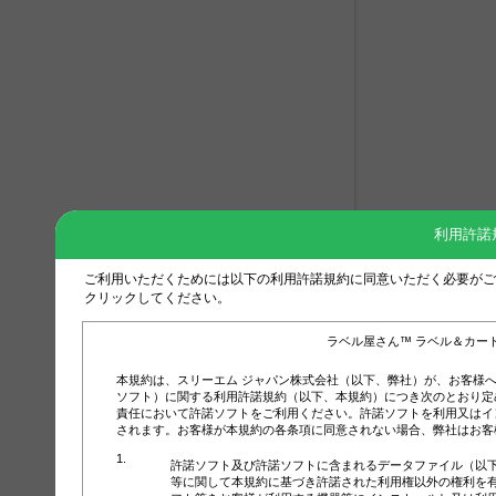
利用許諾
ご利用いただくためには以下の利用許諾規約に同意いただく必要がご
クリックしてください。
ラベル屋さん™ ラベル＆カー
本規約は、スリーエム ジャパン株式会社（以下、弊社）が、お客様
ソフト）に関する利用許諾規約（以下、本規約）につき次のとおり定
責任において許諾ソフトをご利用ください。許諾ソフトを利用又はイ
されます。お客様が本規約の各条項に同意されない場合、弊社はお客
許諾ソフト及び許諾ソフトに含まれるデータファイル（以
等に関して本規約に基づき許諾された利用権以外の権利を