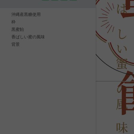
沖縄産黒糖使用
ば
枠
黒蜜飴
し
香ばしい蜜の風味
背景
い
蜜
の
風
味