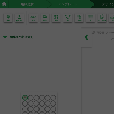
用紙選択
テンプレート
デザイ
02
01
品番:75248 フォー
編集面の切り替え
A
黒
沖
縄
蜜
産
香
黒
ば
糖
し
使
い
蜜
用
飴
の
風
味