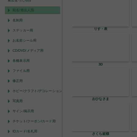
最近使った項目
宛名/差出人用
名刺用
りす・表
ステッカー用
お名前シール用
CD/DVD/メディア用
各種表示用
3D
ファイル用
修正用
ホビー/クラフト/デコレーション用
おひなさま
写真用
サイン/掲示用
チケット/クーポン/カード用
IDカード/名札用
さくら紋様