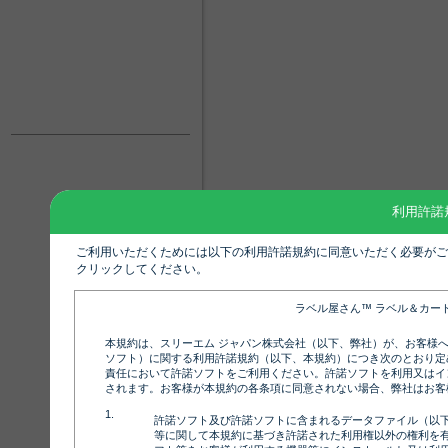
利用許諾
ご利用いただくためには以下の利用許諾規約に同意いただく必要がご
クリックしてください。
ラベル屋さん™ ラベル＆カー
本規約は、スリーエム ジャパン株式会社（以下、弊社）が、お客様
ソフト）に関する利用許諾規約（以下、本規約）につき次のとおり定
責任において許諾ソフトをご利用ください。許諾ソフトを利用又はイ
されます。お客様が本規約の各条項に同意されない場合、弊社はお客
許諾ソフト及び許諾ソフトに含まれるデータファイル（以
等に関して本規約に基づき許諾された利用権以外の権利を