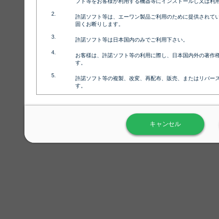
フト等をお客様が利用する機器等にインストールし又は利
許諾ソフト等は、エーワン製品ご利用のために提供されて
固くお断りします。
許諾ソフト等は日本国内のみでご利用下さい。
お客様は、許諾ソフト等の利用に際し、日本国内外の著作
す。
許諾ソフト等の複製、改変、再配布、販売、またはリバー
す。
ラベル屋さん™ソフトウェアのホームページ（
https://www.
用しないで下さい。記載されている動作環境以外では許諾
キャンセル
弊社が取得・保有するお客様の個人情報の利用等につきま
について」（URL:
https://www.3mcompany.jp/3M/ja_JP/comp
弊社では弊社の商品・サービスの開発及び改善のために、
よる許諾ソフト等の起動、用紙・テンプレート、印刷枚数
履歴情報）を収集しています。履歴情報にはお客様個人を
定され得る情報として利用することはありません。履歴情
改善のためにのみ使用されます。それ以外の目的で使用さ
弊社は、以下の事項を保証いたしかねます。
①許諾ソフト等が正常にインストールまたは使用できるこ
②許諾ソフト等がエラー・バグ等の不具合がないこと
③許諾ソフト等が特定の要求を満たすこと、許諾ソフト等