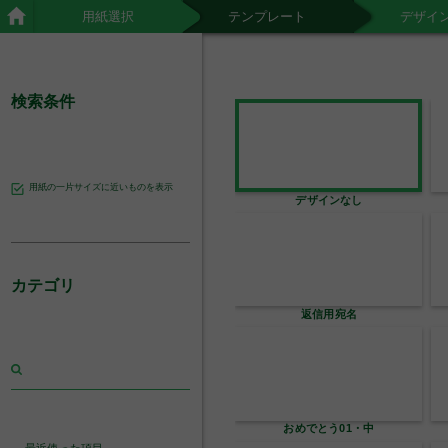
用紙選択
テンプレート
デザイ
検索条件
用紙の一片サイズに近いものを表示
デザインなし
カテゴリ
返信用宛名
おめでとう01・中