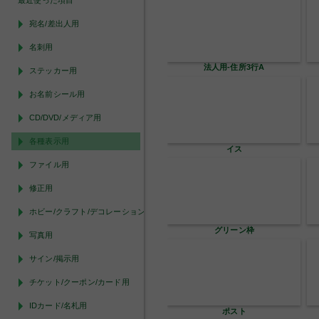
最近使った項目
宛名/差出人用
名刺用
アロマキャンドル
ステッカー用
お名前シール用
CD/DVD/メディア用
各種表示用
アロマスプレー3
ファイル用
修正用
ホビー/クラフト/デコレーション用
モイスチャークリーム
写真用
サイン/掲示用
チケット/クーポン/カード用
IDカード/名札用
ジュエリー_ブレスレット