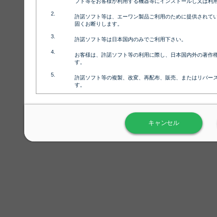
フト等をお客様が利用する機器等にインストールし又は利
コーヒー1
許諾ソフト等は、エーワン製品ご利用のために提供されて
固くお断りします。
許諾ソフト等は日本国内のみでご利用下さい。
お客様は、許諾ソフト等の利用に際し、日本国内外の著作
スパイス
す。
許諾ソフト等の複製、改変、再配布、販売、またはリバー
す。
ラベル屋さん™ソフトウェアのホームページ（
https://www.
用しないで下さい。記載されている動作環境以外では許諾
ソース4
キャンセル
弊社が取得・保有するお客様の個人情報の利用等につきま
について」（URL:
https://www.3mcompany.jp/3M/ja_JP/comp
弊社では弊社の商品・サービスの開発及び改善のために、
よる許諾ソフト等の起動、用紙・テンプレート、印刷枚数
履歴情報）を収集しています。履歴情報にはお客様個人を
定され得る情報として利用することはありません。履歴情
改善のためにのみ使用されます。それ以外の目的で使用さ
弊社は、以下の事項を保証いたしかねます。
①許諾ソフト等が正常にインストールまたは使用できるこ
②許諾ソフト等がエラー・バグ等の不具合がないこと
③許諾ソフト等が特定の要求を満たすこと、許諾ソフト等