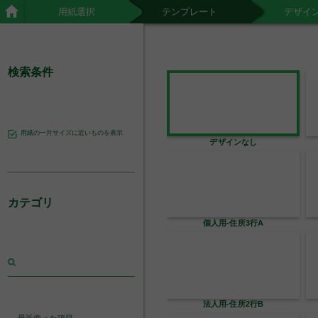
用紙選択
テンプレート
デザイ
検索条件
用紙の一片サイズに近いものを表示
デザインなし
カテゴリ
タピオカミルクティー
果実酒_イエロー