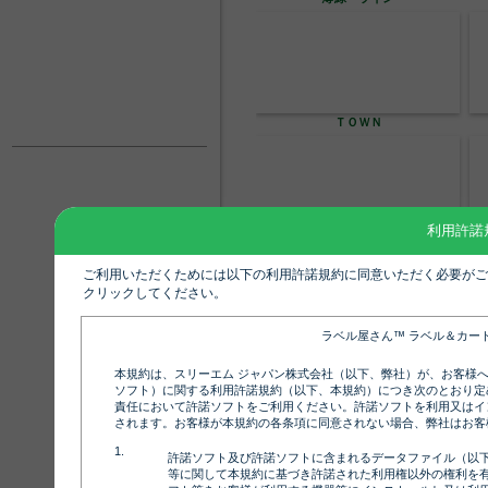
エレガント
利用許諾
コンソメ01
ご利用いただくためには以下の利用許諾規約に同意いただく必要がご
クリックしてください。
ラベル屋さん™ ラベル＆カー
コンソメ4
本規約は、スリーエム ジャパン株式会社（以下、弊社）が、お客様
ソフト）に関する利用許諾規約（以下、本規約）につき次のとおり定
責任において許諾ソフトをご利用ください。許諾ソフトを利用又はイ
されます。お客様が本規約の各条項に同意されない場合、弊社はお客
許諾ソフト及び許諾ソフトに含まれるデータファイル（以
等に関して本規約に基づき許諾された利用権以外の権利を