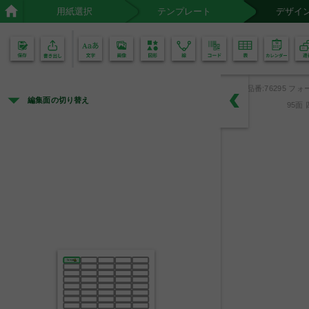
用紙選択
テンプレート
デザイ
02
01
品番:76295 フォ
編集面の切り替え
95面
Sample
取扱注意