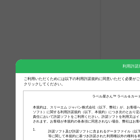
利用許諾
ご利用いただくためには以下の利用許諾規約に同意いただく必要がご
クリックしてください。
ラベル屋さん™ ラベル＆カー
本規約は、スリーエム ジャパン株式会社（以下、弊社）が、お客様
ソフト）に関する利用許諾規約（以下、本規約）につき次のとおり定
責任において許諾ソフトをご利用ください。許諾ソフトを利用又はイ
されます。お客様が本規約の各条項に同意されない場合、弊社はお客
許諾ソフト及び許諾ソフトに含まれるデータファイル（以
等に関して本規約に基づき許諾された利用権以外の権利を