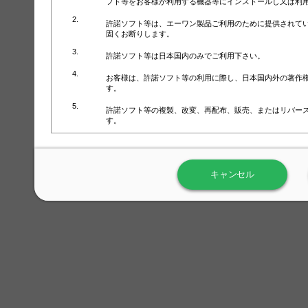
フト等をお客様が利用する機器等にインストールし又は利
許諾ソフト等は、エーワン製品ご利用のために提供されて
固くお断りします。
許諾ソフト等は日本国内のみでご利用下さい。
お客様は、許諾ソフト等の利用に際し、日本国内外の著作
す。
許諾ソフト等の複製、改変、再配布、販売、またはリバー
す。
ラベル屋さん™ソフトウェアのホームページ（
https://www.
用しないで下さい。記載されている動作環境以外では許諾
キャンセル
弊社が取得・保有するお客様の個人情報の利用等につきま
について」（URL:
https://www.3mcompany.jp/3M/ja_JP/comp
弊社では弊社の商品・サービスの開発及び改善のために、
よる許諾ソフト等の起動、用紙・テンプレート、印刷枚数
履歴情報）を収集しています。履歴情報にはお客様個人を
定され得る情報として利用することはありません。履歴情
改善のためにのみ使用されます。それ以外の目的で使用さ
弊社は、以下の事項を保証いたしかねます。
①許諾ソフト等が正常にインストールまたは使用できるこ
②許諾ソフト等がエラー・バグ等の不具合がないこと
③許諾ソフト等が特定の要求を満たすこと、許諾ソフト等