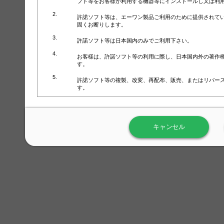
フト等をお客様が利用する機器等にインストールし又は利
許諾ソフト等は、エーワン製品ご利用のために提供されて
固くお断りします。
許諾ソフト等は日本国内のみでご利用下さい。
お客様は、許諾ソフト等の利用に際し、日本国内外の著作
す。
許諾ソフト等の複製、改変、再配布、販売、またはリバー
す。
ラベル屋さん™ソフトウェアのホームページ（
https://www.
用しないで下さい。記載されている動作環境以外では許諾
キャンセル
弊社が取得・保有するお客様の個人情報の利用等につきま
について」（URL:
https://www.3mcompany.jp/3M/ja_JP/comp
弊社では弊社の商品・サービスの開発及び改善のために、
よる許諾ソフト等の起動、用紙・テンプレート、印刷枚数
履歴情報）を収集しています。履歴情報にはお客様個人を
定され得る情報として利用することはありません。履歴情
改善のためにのみ使用されます。それ以外の目的で使用さ
弊社は、以下の事項を保証いたしかねます。
①許諾ソフト等が正常にインストールまたは使用できるこ
②許諾ソフト等がエラー・バグ等の不具合がないこと
③許諾ソフト等が特定の要求を満たすこと、許諾ソフト等