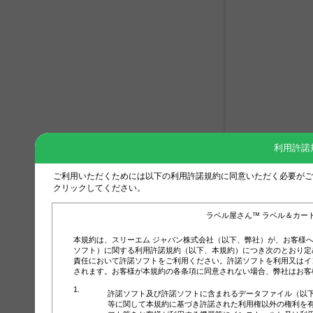
利用許諾
ご利用いただくためには以下の利用許諾規約に同意いただく必要がご
クリックしてください。
ラベル屋さん™ ラベル＆カー
本規約は、スリーエム ジャパン株式会社（以下、弊社）が、お客様
ソフト）に関する利用許諾規約（以下、本規約）につき次のとおり定
責任において許諾ソフトをご利用ください。許諾ソフトを利用又はイ
されます。お客様が本規約の各条項に同意されない場合、弊社はお客
許諾ソフト及び許諾ソフトに含まれるデータファイル（以
等に関して本規約に基づき許諾された利用権以外の権利を