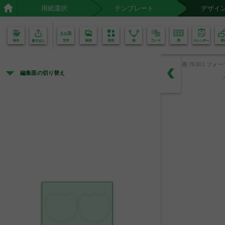
用紙選択
テンプレート
デザイ
02
01
品番:76301 フォー
編集面の切り替え