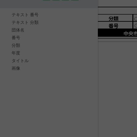
テキスト 番号
分類
テキスト 分類
番号
団体名
中央
番号
分類
年度
タイトル
画像