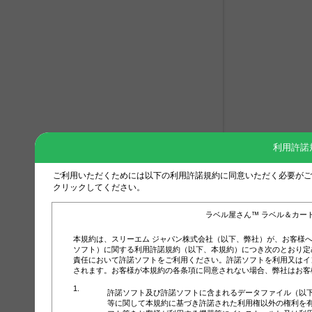
利用許諾
ご利用いただくためには以下の利用許諾規約に同意いただく必要がご
クリックしてください。
ラベル屋さん™ ラベル＆カー
本規約は、スリーエム ジャパン株式会社（以下、弊社）が、お客様
ソフト）に関する利用許諾規約（以下、本規約）につき次のとおり定
責任において許諾ソフトをご利用ください。許諾ソフトを利用又はイ
されます。お客様が本規約の各条項に同意されない場合、弊社はお客
許諾ソフト及び許諾ソフトに含まれるデータファイル（以
等に関して本規約に基づき許諾された利用権以外の権利を