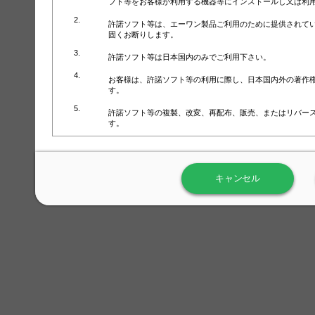
フト等をお客様が利用する機器等にインストールし又は利
許諾ソフト等は、エーワン製品ご利用のために提供されて
固くお断りします。
許諾ソフト等は日本国内のみでご利用下さい。
お客様は、許諾ソフト等の利用に際し、日本国内外の著作
す。
許諾ソフト等の複製、改変、再配布、販売、またはリバー
す。
ラベル屋さん™ソフトウェアのホームページ（
https://www.
用しないで下さい。記載されている動作環境以外では許諾
キャンセル
弊社が取得・保有するお客様の個人情報の利用等につきま
について」（URL:
https://www.3mcompany.jp/3M/ja_JP/comp
弊社では弊社の商品・サービスの開発及び改善のために、
よる許諾ソフト等の起動、用紙・テンプレート、印刷枚数
履歴情報）を収集しています。履歴情報にはお客様個人を
定され得る情報として利用することはありません。履歴情
改善のためにのみ使用されます。それ以外の目的で使用さ
弊社は、以下の事項を保証いたしかねます。
①許諾ソフト等が正常にインストールまたは使用できるこ
②許諾ソフト等がエラー・バグ等の不具合がないこと
③許諾ソフト等が特定の要求を満たすこと、許諾ソフト等