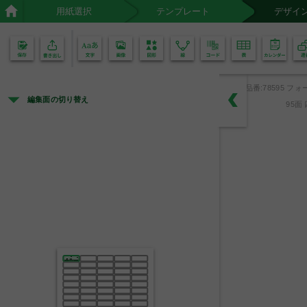
用紙選択
テンプレート
デザイ
02
01
品番:78595 フォ
編集面の切り替え
95面
備  品
年度
分類
○○○
番号
○○○
中央市立高等学校